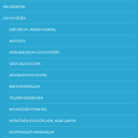
PÁLYÁZATOK
ÜGYINTÉZÉS
SZÉCSÉNYI JÁRÁSI HIVATAL
ADÓÜGY
KERESKEDELMI ÜGYINTÉZÉS
SZOCIÁLIS ÜGYEK
ANYAKÖNYVI ÜGYEK
BIRTOKVÉDELEM
TELEPENGEDÉLYEK
RENDEZVÉNYTARTÁS
MŰKÖDÉSI ENGEDÉLYEK, ADATLAPOK
KÖZTERÜLET-HASZNÁLAT