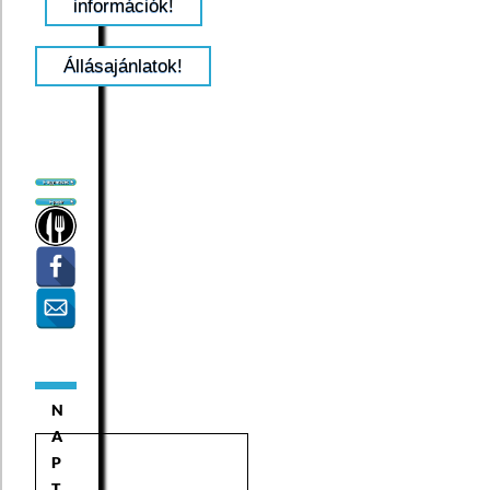
információk!
Állásajánlatok!
N
A
P
T