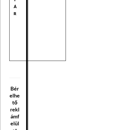
Á
R
Bér
elhe
tő
rekl
ámf
elül