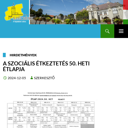
Keresés
Szécsény a fejedelmi Város
KILÉPÉS
Els
A
TARTALOMBA
me
HIRDETMÉNYEK
A SZOCIÁLIS ÉTKEZTETÉS 50. HETI
ÉTLAPJA
2024-12-05
SZERKESZTŐ