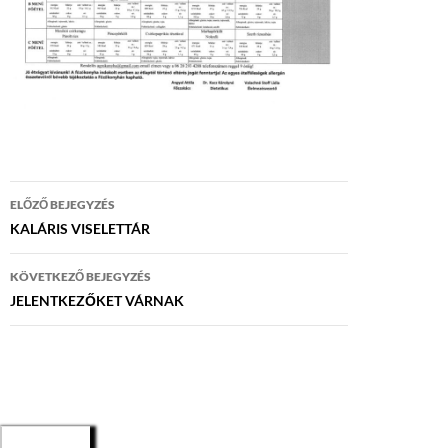
Bejegyzés
ELŐZŐ BEJEGYZÉS
navigáció
KALÁRIS VISELETTÁR
KÖVETKEZŐ BEJEGYZÉS
JELENTKEZŐKET VÁRNAK