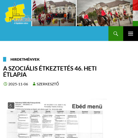
Keresés
Szécsény a fejedelmi Város
KILÉPÉS
Els
A
TARTALOMBA
me
HIRDETMÉNYEK
A SZOCIÁLIS ÉTKEZTETÉS 46. HETI
ÉTLAPJA
2025-11-06
SZERKESZTŐ