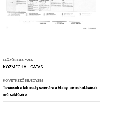
Bejegyzés
ELŐZŐ BEJEGYZÉS
navigáció
KÖZMEGHALLGATÁS
KÖVETKEZŐ BEJEGYZÉS
Tanácsok a lakosság számára a hideg káros hatásának
mérséklésére