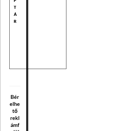
P
T
Á
R
Bér
elhe
tő
rekl
ámf