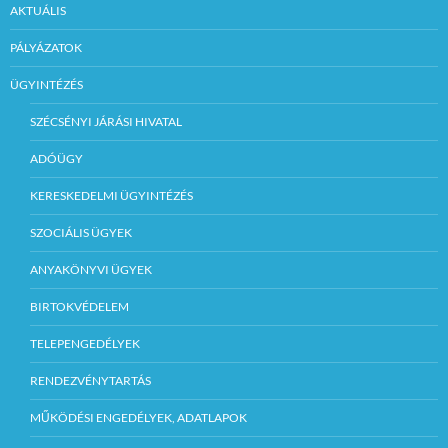
AKTUÁLIS
PÁLYÁZATOK
ÜGYINTÉZÉS
SZÉCSÉNYI JÁRÁSI HIVATAL
ADÓÜGY
KERESKEDELMI ÜGYINTÉZÉS
SZOCIÁLIS ÜGYEK
ANYAKÖNYVI ÜGYEK
BIRTOKVÉDELEM
TELEPENGEDÉLYEK
RENDEZVÉNYTARTÁS
MŰKÖDÉSI ENGEDÉLYEK, ADATLAPOK