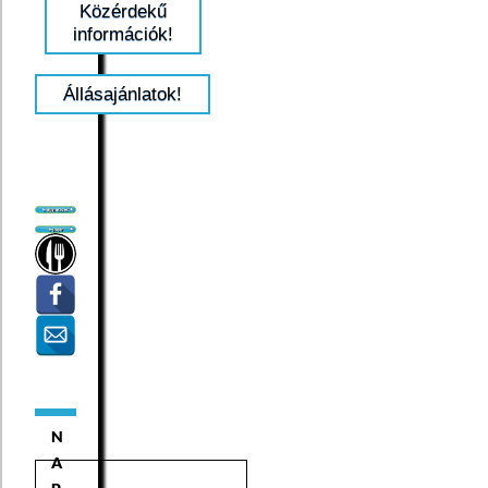
Közérdekű
információk!
Állásajánlatok!
N
A