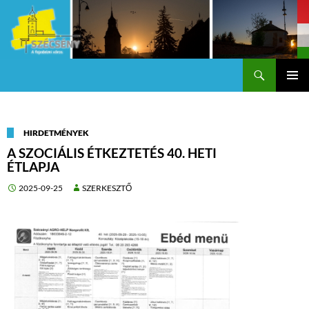
Keresés
Szécsény a fejedelmi Város
KILÉPÉS
Els
A
TARTALOMBA
me
HIRDETMÉNYEK
A SZOCIÁLIS ÉTKEZTETÉS 40. HETI
ÉTLAPJA
2025-09-25
SZERKESZTŐ