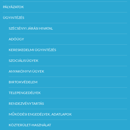
PÁLYÁZATOK
ÜGYINTÉZÉS
SZÉCSÉNYI JÁRÁSI HIVATAL
ADÓÜGY
KERESKEDELMI ÜGYINTÉZÉS
SZOCIÁLIS ÜGYEK
ANYAKÖNYVI ÜGYEK
BIRTOKVÉDELEM
TELEPENGEDÉLYEK
RENDEZVÉNYTARTÁS
MŰKÖDÉSI ENGEDÉLYEK, ADATLAPOK
KÖZTERÜLET-HASZNÁLAT