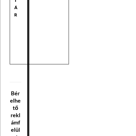
T
Á
R
Bér
elhe
tő
rekl
ámf
elül