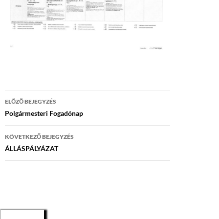
Bejegyzés
ELŐZŐ BEJEGYZÉS
navigáció
Polgármesteri Fogadónap
KÖVETKEZŐ BEJEGYZÉS
ÁLLÁSPÁLYÁZAT