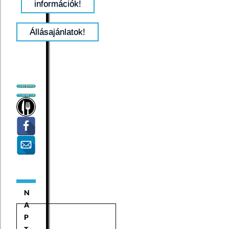
információk!
Állásajánlatok!
N
A
P