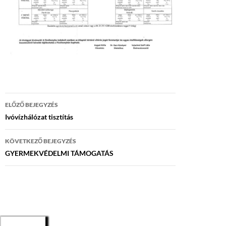
Bejegyzés
ELŐZŐ BEJEGYZÉS
navigáció
Ivóvízhálózat tisztítás
KÖVETKEZŐ BEJEGYZÉS
GYERMEKVÉDELMI TÁMOGATÁS