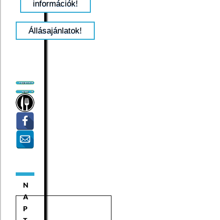
információk!
Állásajánlatok!
N
A
P