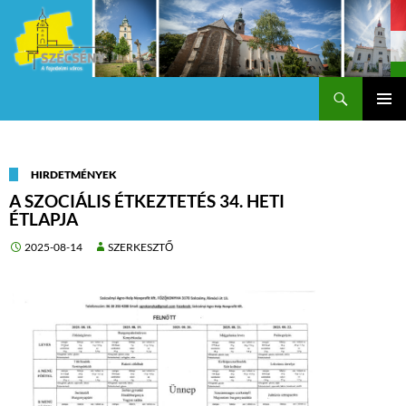
Keresés
Szécsény a fejedelmi Város
KILÉPÉS
Els
A
TARTALOMBA
me
HIRDETMÉNYEK
A SZOCIÁLIS ÉTKEZTETÉS 34. HETI
ÉTLAPJA
2025-08-14
SZERKESZTŐ