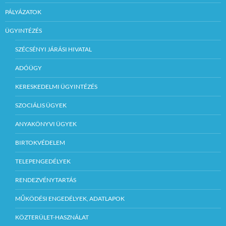
PÁLYÁZATOK
ÜGYINTÉZÉS
SZÉCSÉNYI JÁRÁSI HIVATAL
ADÓÜGY
KERESKEDELMI ÜGYINTÉZÉS
SZOCIÁLIS ÜGYEK
ANYAKÖNYVI ÜGYEK
BIRTOKVÉDELEM
TELEPENGEDÉLYEK
RENDEZVÉNYTARTÁS
MŰKÖDÉSI ENGEDÉLYEK, ADATLAPOK
KÖZTERÜLET-HASZNÁLAT