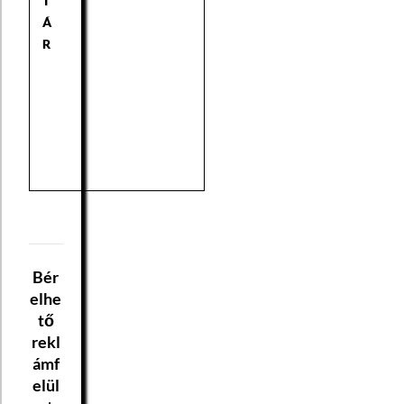
T
Á
R
Bér
elhe
tő
rekl
ámf
elül