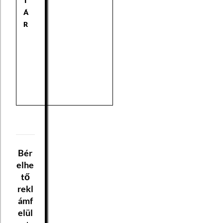
T
Á
R
Bér
elhe
tő
rekl
ámf
elül