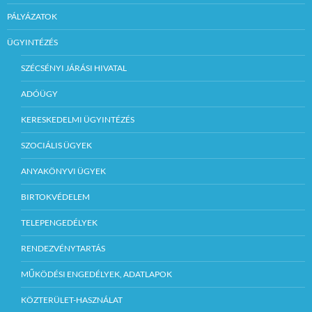
PÁLYÁZATOK
ÜGYINTÉZÉS
SZÉCSÉNYI JÁRÁSI HIVATAL
ADÓÜGY
KERESKEDELMI ÜGYINTÉZÉS
SZOCIÁLIS ÜGYEK
ANYAKÖNYVI ÜGYEK
BIRTOKVÉDELEM
TELEPENGEDÉLYEK
RENDEZVÉNYTARTÁS
MŰKÖDÉSI ENGEDÉLYEK, ADATLAPOK
KÖZTERÜLET-HASZNÁLAT