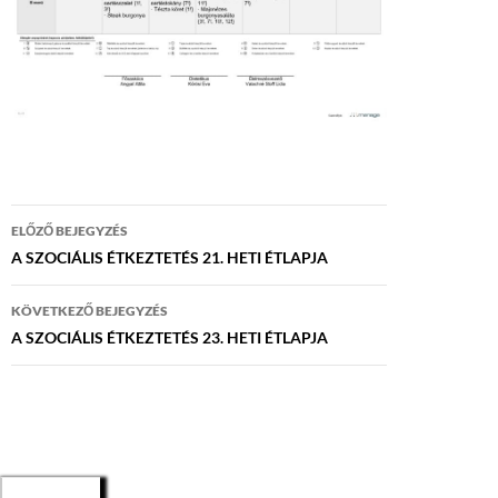
Bejegyzés
ELŐZŐ BEJEGYZÉS
navigáció
A SZOCIÁLIS ÉTKEZTETÉS 21. HETI ÉTLAPJA
KÖVETKEZŐ BEJEGYZÉS
A SZOCIÁLIS ÉTKEZTETÉS 23. HETI ÉTLAPJA