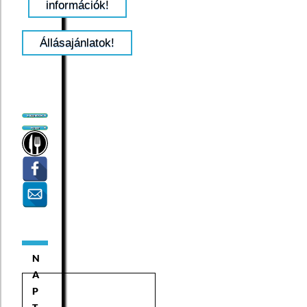
információk!
Állásajánlatok!
N
A
P