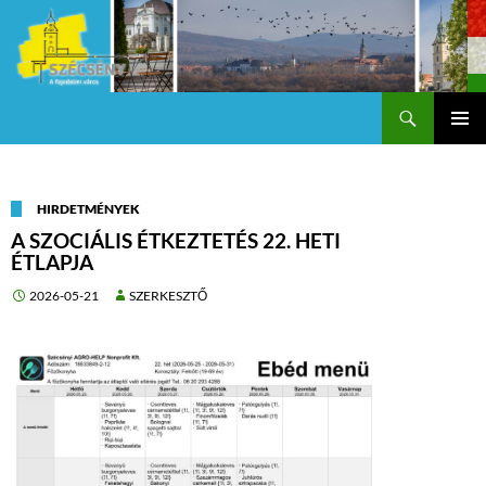
Keresés
Szécsény a fejedelmi Város
KILÉPÉS
Els
A
TARTALOMBA
me
HIRDETMÉNYEK
A SZOCIÁLIS ÉTKEZTETÉS 22. HETI
ÉTLAPJA
2026-05-21
SZERKESZTŐ