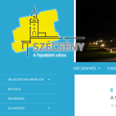
KILÉPÉS A TARTALOMBA
Keresés
Szécsény a fejedelmi Város
SZÉCSÉNYRŐL
TURI
Szécsény Város Hivatalos Weboldala
VÁLASZTÁSI INFORMÁCIÓK
AKTUÁLIS
A 
PÁLYÁZATOK
ÜGYINTÉZÉS