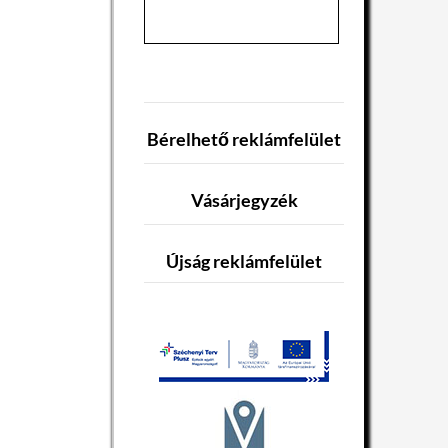
Bérelhető reklámfelület
Vásárjegyzék
Újság reklámfelület