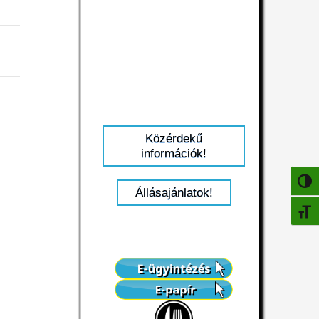
Közérdekű
információk!
NAGY
Állásajánlatok!
BETŰ