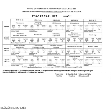
Bejegyzés
ELŐZŐ BEJEGYZÉS