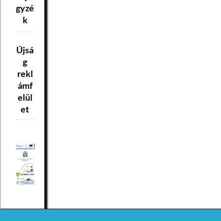
gyzé
k
Újsá
g
rekl
ámf
elül
et