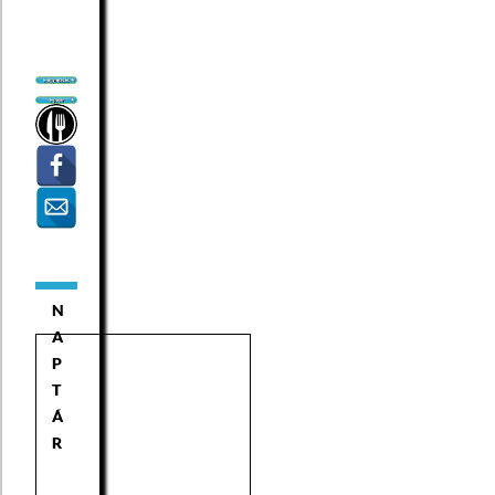
N
A
P
T
Á
R