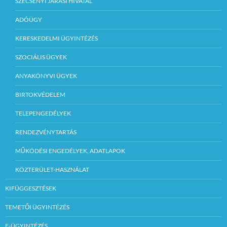
SZÉCSÉNYI JÁRÁSI HIVATAL
ADÓÜGY
KERESKEDELMI ÜGYINTÉZÉS
SZOCIÁLIS ÜGYEK
ANYAKÖNYVI ÜGYEK
BIRTOKVÉDELEM
TELEPENGEDÉLYEK
RENDEZVÉNYTARTÁS
MŰKÖDÉSI ENGEDÉLYEK, ADATLAPOK
KÖZTERÜLET-HASZNÁLAT
KIFÜGGESZTÉSEK
TEMETŐI ÜGYINTÉZÉS
E-ÜGYINTÉZÉS