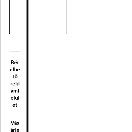
Bér
elhe
tő
rekl
ámf
elül
et
Vás
árje