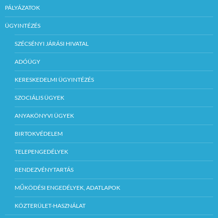
PÁLYÁZATOK
ÜGYINTÉZÉS
SZÉCSÉNYI JÁRÁSI HIVATAL
ADÓÜGY
KERESKEDELMI ÜGYINTÉZÉS
SZOCIÁLIS ÜGYEK
ANYAKÖNYVI ÜGYEK
BIRTOKVÉDELEM
TELEPENGEDÉLYEK
RENDEZVÉNYTARTÁS
MŰKÖDÉSI ENGEDÉLYEK, ADATLAPOK
KÖZTERÜLET-HASZNÁLAT