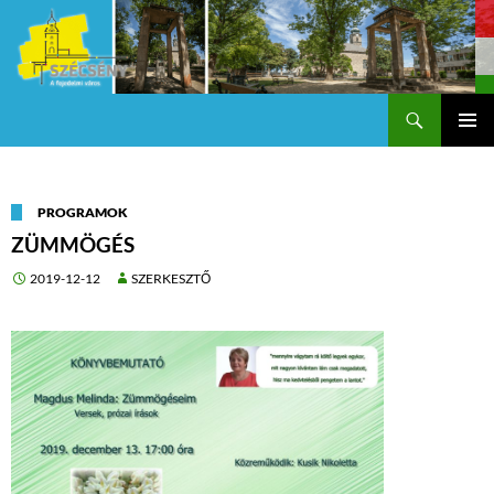
Keresés
Szécsény a fejedelmi Város
KILÉPÉS
Els
A
TARTALOMBA
me
PROGRAMOK
ZÜMMÖGÉS
2019-12-12
SZERKESZTŐ