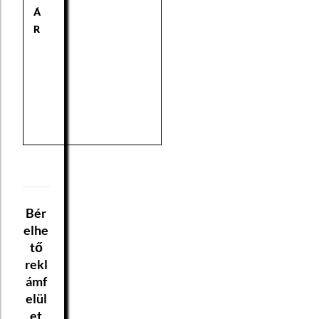
Á
R
Bér
elhe
tő
rekl
ámf
elül
et