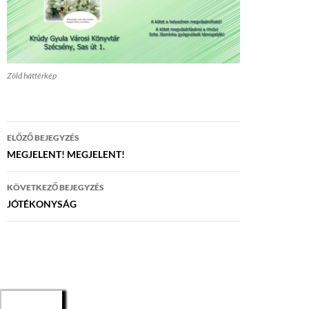
Zöld háttérkép
Bejegyzés
ELŐZŐ BEJEGYZÉS
navigáció
MEGJELENT! MEGJELENT!
KÖVETKEZŐ BEJEGYZÉS
JÓTÉKONYSÁG