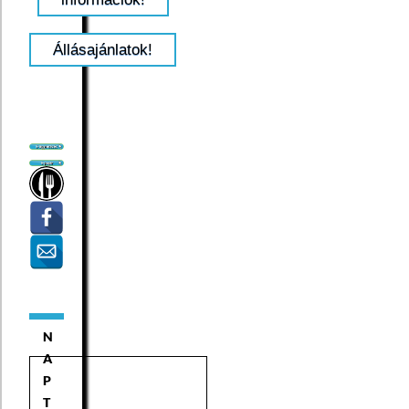
Állásajánlatok!
N
A
P
T