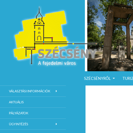
KILÉPÉS A TARTALOMBA
Keresés
Szécsény a fejedelmi Város
SZÉCSÉNYRŐL
TURI
Szécsény Város Hivatalos Weboldala
VÁLASZTÁSI INFORMÁCIÓK
AKTUÁLIS
PÁLYÁZATOK
ÜGYINTÉZÉS