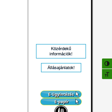
Közérdekű
információk!
NAGY
Állásajánlatok!
BETŰ