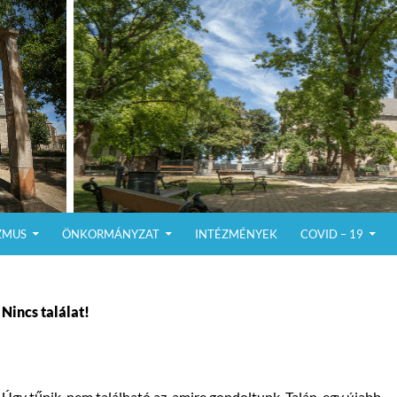
ZMUS
ÖNKORMÁNYZAT
INTÉZMÉNYEK
COVID – 19
Nincs találat!
Úgy tűnik, nem található az, amire gondoltunk. Talán, egy újabb