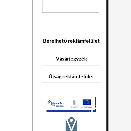
Bérelhető reklámfelület
Vásárjegyzék
Újság reklámfelület