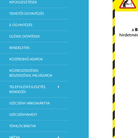
KIFÜGGESZTÉSEK
TEMETŐI ÜGYINTÉZÉS
E-ÜGYINTÉZÉS
ÜLÉSEK, DÖNTÉSEK
RENDELETEK
KÖZÉRDEKŰ ADATOK
KÖZBESZERZÉSEK,
BESZERZÉSEK, PÁLYÁZATOK
TELEPÜLÉSFEJLESZTÉS,
RENDEZÉS
SZÉCSÉNY VÁROSKÁRTYA
SZÉCSÉNYINVEST
TÖMLÖCBÁSTYA
MÉDIA