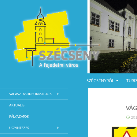
KILÉPÉS A TARTALOMBA
Keresés
Szécsény a fejedelmi Város
SZÉCSÉNYRŐL
TURI
Szécsény Város Hivatalos Weboldala
VÁLASZTÁSI INFORMÁCIÓK
AKTUÁLIS
VÁ
PÁLYÁZATOK
201
ÜGYINTÉZÉS