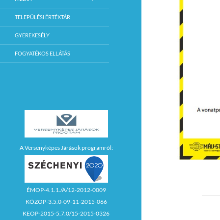
TELEPÜLÉSI ÉRTÉKTÁR
GYEREKESÉLY
FOGYATÉKOS ELLÁTÁS
A Versenyképes Járások programról:
ÉMOP-4.1.1./A/12-2012-0009
KÖZOP-3.5.0-09-11-2015-066
KEOP-2015-5.7.0/15-2015-0326