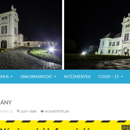
ZMUS
ÖNKORMÁNYZAT
INTÉZMÉNYEK
COVID – 19
GÁNY
8-09-13
629 × 888
VONATPÓTLÁS