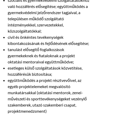
szociális és gyermekvédelmi szolgáltatásokhoz
való hozzáférés elősegítése; együttműködés a
gyermekvédelmi jelzőrendszer tagjaival, a
településen működő szolgáltató
intézményekkel, szervezetekkel,
közszolgáltatókkal;
civil és önkéntes tevékenységek
kibontakozásának és fejlődésének elősegítése;
tanulást elősegítő foglalkozások
gyermekeknek és fiataloknak a projekt
oktatási mentoraival együttműködve;
esetleges külső szolgáltatások közvetítése,
hozzáférésük biztosítása;
együttműködés a projekt résztvevőivel, az
egyéb projektelemeket megvalósító
munkatársakkal (oktatási mentorok, zenei-
művészeti és sporttevékenységeket vezénylő
szakemberek, utazó szakemberi csapat,
projektmenedzsment)