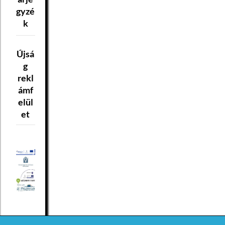
gyzé
k
Újsá
g
rekl
ámf
elül
et