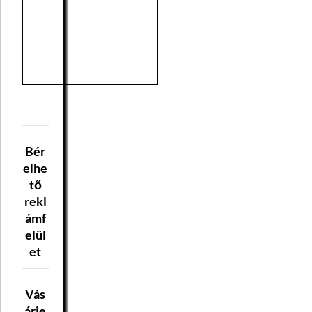
Bér
elhe
tő
rekl
ámf
elül
et
Vás
árje