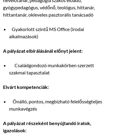
nevelőtanár, pedagógia szakos előadó,
gyógypedagógus, védőnő, teológus, hittanár,
hittantanár, okleveles pasztorális tanácsadó
Gyakorlott szintű MS Office (irodai
alkalmazások)
A pályázat elbírálásánál előnyt jelent:
Családgondozó munkakörben szerzett
szakmai tapasztalat
Elvárt kompetenciák:
Önálló, pontos, megbízható felelősségteljes
munkavégzés
A pályázat részeként benyújtandó iratok,
igazolások: