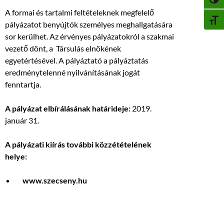
NAGY
A formai és tartalmi feltételeknek megfelelő
BETŰ
pályázatot benyújtók személyes meghallgatására
sor kerülhet. Az érvényes pályázatokról a szakmai
vezető dönt, a Társulás elnökének
egyetértésével. A pályáztató a pályáztatás
eredménytelenné nyilvánításának jogát
fenntartja.
A pályázat elbírálásának határideje:
2019.
január 31.
A pályázati kiírás további közzétételének
helye:
www.szecseny.hu