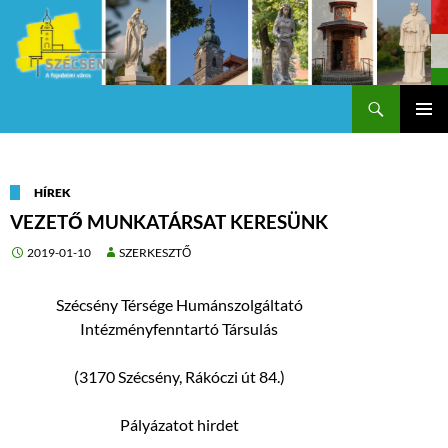
Keresés
Szécsény a fejedelmi Város
KILÉPÉS
Els
A
TARTALOMBA
me
HÍREK
VEZETŐ MUNKATÁRSAT KERESÜNK
2019-01-10
SZERKESZTŐ
Szécsény Térsége Humánszolgáltató
Intézményfenntartó Társulás
(3170 Szécsény, Rákóczi út 84.)
Pályázatot hirdet