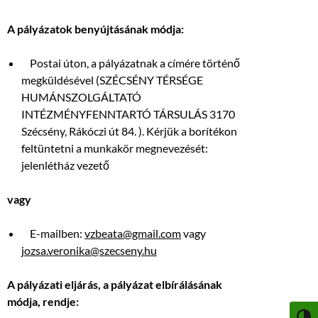
A pályázatok benyújtásának módja:
Postai úton, a pályázatnak a címére történő
megküldésével (SZÉCSÉNY TÉRSÉGE
HUMÁNSZOLGÁLTATÓ
INTÉZMÉNYFENNTARTÓ TÁRSULÁS 3170
Szécsény, Rákóczi út 84. ). Kérjük a borítékon
feltüntetni a munkakör megnevezését:
jelenlétház vezető
vagy
E-mailben:
vzbeata@gmail.com
vagy
jozsa.veronika@szecseny.hu
A pályázati eljárás, a pályázat elbírálásának
módja, rendje: