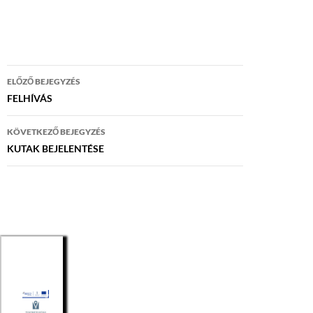
Bejegyzés
ELŐZŐ BEJEGYZÉS
navigáció
FELHÍVÁS
KÖVETKEZŐ BEJEGYZÉS
KUTAK BEJELENTÉSE