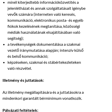
minél kiterjedtebb információközvetítés a
jelenlétházat és annak szolgáltatásait igénybe
vevők számára (interneten való keresés,
kommunikáció, elektronikus posta- és egyéb
fiókok kezelésének megtanítása, közösségi
médiák használatának elsajátításában való
segítség);
a tevékenységek dokumentálása a szakmai
vezető iránymutatása alapján; intenzív külső
és belső kommunikáció;
képzéseken, szakmai és stábértekezleteken
való részvétel.
Illetmény és juttatások:
Az illetmény megállapítására és a juttatásokra a
mindenkori garantált bérminimum vonatkozik.
Pályázati feltételek: