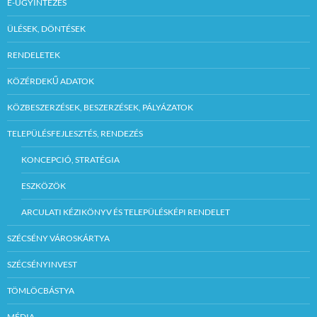
E-ÜGYINTÉZÉS
ÜLÉSEK, DÖNTÉSEK
RENDELETEK
KÖZÉRDEKŰ ADATOK
KÖZBESZERZÉSEK, BESZERZÉSEK, PÁLYÁZATOK
TELEPÜLÉSFEJLESZTÉS, RENDEZÉS
KONCEPCIÓ, STRATÉGIA
ESZKÖZÖK
ARCULATI KÉZIKÖNYV ÉS TELEPÜLÉSKÉPI RENDELET
SZÉCSÉNY VÁROSKÁRTYA
SZÉCSÉNYINVEST
TÖMLÖCBÁSTYA
MÉDIA