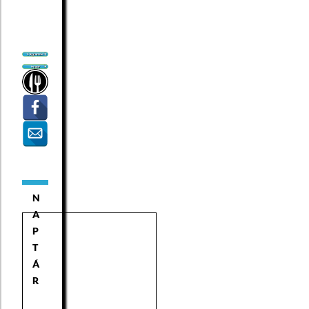
N
A
P
T
Á
R