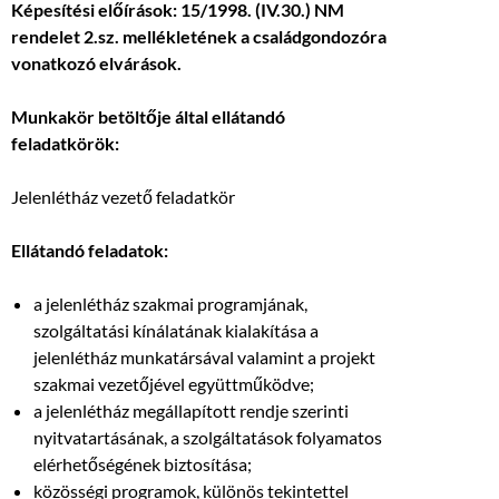
Képesítési előírások: 15/1998. (IV.30.) NM
rendelet 2.sz. mellékletének a családgondozóra
vonatkozó elvárások.
Munkakör betöltője által ellátandó
feladatkörök:
Jelenlétház vezető feladatkör
Ellátandó feladatok:
a jelenlétház szakmai programjának,
szolgáltatási kínálatának kialakítása a
jelenlétház munkatársával valamint a projekt
szakmai vezetőjével együttműködve;
a jelenlétház megállapított rendje szerinti
nyitvatartásának, a szolgáltatások folyamatos
elérhetőségének biztosítása;
közösségi programok, különös tekintettel