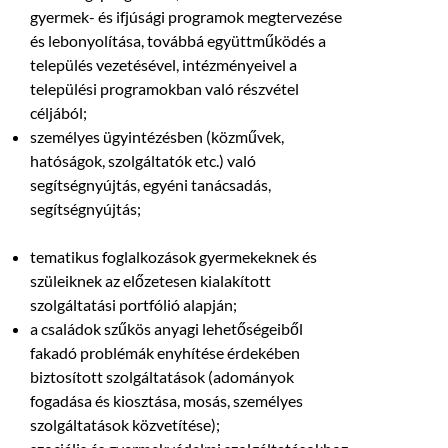
gyermek- és ifjúsági programok megtervezése
és lebonyolítása, továbbá együttműködés a
település vezetésével, intézményeivel a
települési programokban való részvétel
céljából;
személyes ügyintézésben (közművek,
hatóságok, szolgáltatók etc.) való
segítségnyújtás, egyéni tanácsadás,
segítségnyújtás;
tematikus foglalkozások gyermekeknek és
szüleiknek az előzetesen kialakított
szolgáltatási portfólió alapján;
a családok szűkös anyagi lehetőségeiből
fakadó problémák enyhítése érdekében
biztosított szolgáltatások (adományok
fogadása és kiosztása, mosás, személyes
szolgáltatások közvetítése);