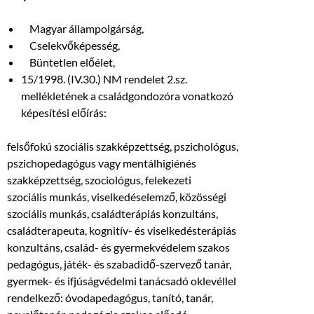
Magyar állampolgárság,
Cselekvőképesség,
Büntetlen előélet,
15/1998. (IV.30.) NM rendelet 2.sz.
mellékletének a családgondozóra vonatkozó
képesítési előírás:
felsőfokú szociális szakképzettség, pszichológus,
pszichopedagógus vagy mentálhigiénés
szakképzettség, szociológus, felekezeti
szociális munkás, viselkedéselemző, közösségi
szociális munkás, családterápiás konzultáns,
családterapeuta, kognitív- és viselkedésterápiás
konzultáns, család- és gyermekvédelem szakos
pedagógus, játék- és szabadidő-szervező tanár,
gyermek- és ifjúságvédelmi tanácsadó oklevéllel
rendelkező: óvodapedagógus, tanító, tanár,