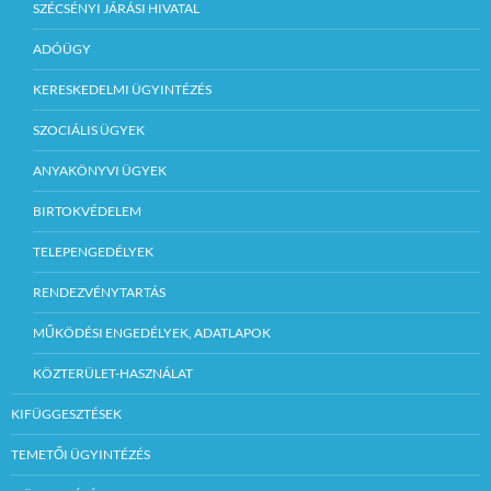
SZÉCSÉNYI JÁRÁSI HIVATAL
ADÓÜGY
KERESKEDELMI ÜGYINTÉZÉS
SZOCIÁLIS ÜGYEK
ANYAKÖNYVI ÜGYEK
BIRTOKVÉDELEM
TELEPENGEDÉLYEK
RENDEZVÉNYTARTÁS
MŰKÖDÉSI ENGEDÉLYEK, ADATLAPOK
KÖZTERÜLET-HASZNÁLAT
KIFÜGGESZTÉSEK
TEMETŐI ÜGYINTÉZÉS