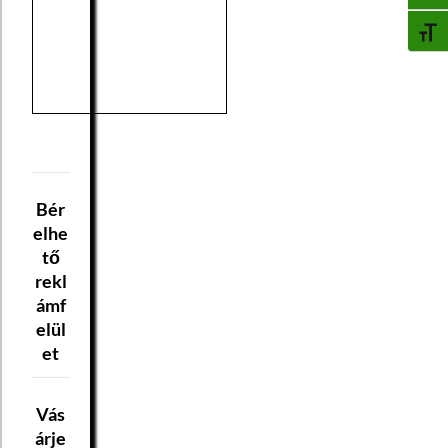
BETŰ
Bér
elhe
tő
rekl
ámf
elül
et
Vás
árje