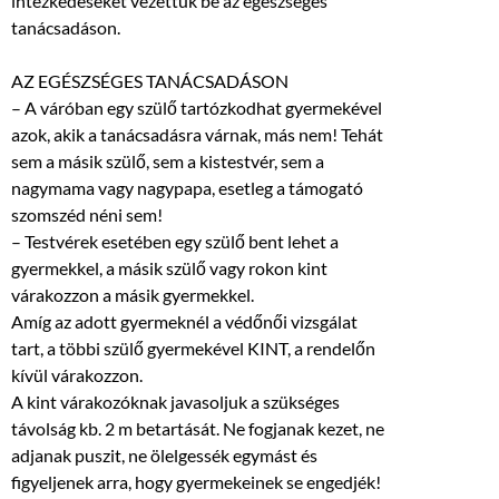
intézkedéseket vezettük be az egészséges
tanácsadáson.
AZ EGÉSZSÉGES TANÁCSADÁSON
– A váróban egy szülő tartózkodhat gyermekével
azok, akik a tanácsadásra várnak, más nem! Tehát
sem a másik szülő, sem a kistestvér, sem a
nagymama vagy nagypapa, esetleg a támogató
szomszéd néni sem!
– Testvérek esetében egy szülő bent lehet a
gyermekkel, a másik szülő vagy rokon kint
várakozzon a másik gyermekkel.
Amíg az adott gyermeknél a védőnői vizsgálat
tart, a többi szülő gyermekével KINT, a rendelőn
kívül várakozzon.
A kint várakozóknak javasoljuk a szükséges
távolság kb. 2 m betartását. Ne fogjanak kezet, ne
adjanak puszit, ne ölelgessék egymást és
figyeljenek arra, hogy gyermekeinek se engedjék!