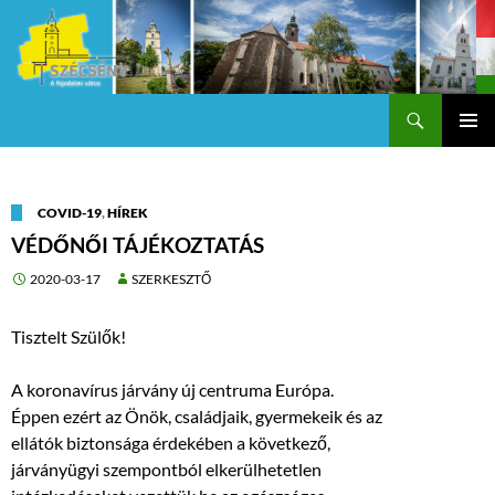
Keresés
Szécsény a fejedelmi Város
KILÉPÉS
Els
A
TARTALOMBA
me
COVID-19
,
HÍREK
VÉDŐNŐI TÁJÉKOZTATÁS
2020-03-17
SZERKESZTŐ
Tisztelt Szülők!
A koronavírus járvány új centruma Európa.
Éppen ezért az Önök, családjaik, gyermekeik és az
ellátók biztonsága érdekében a következő,
járványügyi szempontból elkerülhetetlen