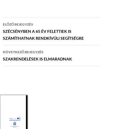
Bejegyzés
ELŐZŐ BEJEGYZÉS
navigáció
SZÉCSÉNYBEN A 65 ÉV FELETTIEK IS
SZÁMÍTHATNAK RENDKÍVÜLI SEGÍTSÉGRE
KÖVETKEZŐ BEJEGYZÉS
SZAKRENDELÉSEK IS ELMARADNAK