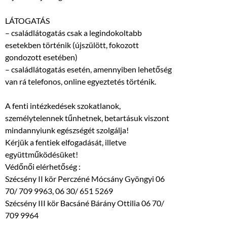
LÁTOGATÁS
– családlátogatás csak a legindokoltabb
esetekben történik (újszülött, fokozott
gondozott esetében)
– családlátogatás esetén, amennyiben lehetőség
van rá telefonos, online egyeztetés történik.
A fenti intézkedések szokatlanok,
személytelennek tűnhetnek, betartásuk viszont
mindannyiunk egészségét szolgálja!
Kérjük a fentiek elfogadását, illetve
együttműködésüket!
Védőnői elérhetőség :
Szécsény II kör Perczéné Mócsány Gyöngyi 06
70/ 709 9963, 06 30/ 651 5269
Szécsény III kör Bacsáné Bárány Ottilia 06 70/
709 9964