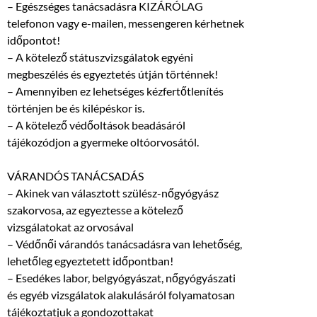
– Egészséges tanácsadásra KIZÁRÓLAG
telefonon vagy e-mailen, messengeren kérhetnek
időpontot!
– A kötelező státuszvizsgálatok egyéni
megbeszélés és egyeztetés útján történnek!
– Amennyiben ez lehetséges kézfertőtlenítés
történjen be és kilépéskor is.
– A kötelező védőoltások beadásáról
tájékozódjon a gyermeke oltóorvosától.
VÁRANDÓS TANÁCSADÁS
– Akinek van választott szülész-nőgyógyász
szakorvosa, az egyeztesse a kötelező
vizsgálatokat az orvosával
– Védőnői várandós tanácsadásra van lehetőség,
lehetőleg egyeztetett időpontban!
– Esedékes labor, belgyógyászat, nőgyógyászati
és egyéb vizsgálatok alakulásáról folyamatosan
tájékoztatjuk a gondozottakat