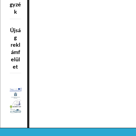
gyzé
k
Újsá
g
rekl
ámf
elül
et