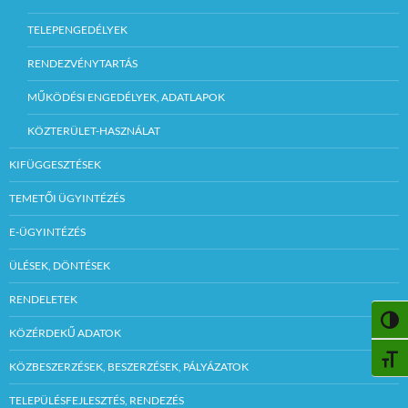
TELEPENGEDÉLYEK
RENDEZVÉNYTARTÁS
MŰKÖDÉSI ENGEDÉLYEK, ADATLAPOK
KÖZTERÜLET-HASZNÁLAT
KIFÜGGESZTÉSEK
TEMETŐI ÜGYINTÉZÉS
E-ÜGYINTÉZÉS
ÜLÉSEK, DÖNTÉSEK
RENDELETEK
NAGY
KÖZÉRDEKŰ ADATOK
BETŰ
KÖZBESZERZÉSEK, BESZERZÉSEK, PÁLYÁZATOK
TELEPÜLÉSFEJLESZTÉS, RENDEZÉS