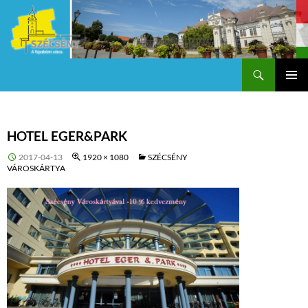
Keresés
Szécsény a fejedelmi Város
KILÉPÉS
Els
A
TARTALOMBA
me
HOTEL EGER&PARK
2017-04-13
1920 × 1080
SZÉCSÉNY
VÁROSKÁRTYA