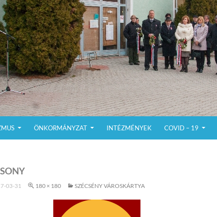
ZMUS
ÖNKORMÁNYZAT
INTÉZMÉNYEK
COVID – 19
RSONY
7-03-31
180 × 180
SZÉCSÉNY VÁROSKÁRTYA