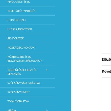
KIFÜGGESZTÉSEK
TEMETŐI ÜGYINTÉZÉS
E-ÜGYINTÉZÉS
ÜLÉSEK, DÖNTÉSEK
RENDELETEK
KÖZÉRDEKŰ ADATOK
KÖZBESZERZÉSEK,
Előző
BESZERZÉSEK, PÁLYÁZATOK
TELEPÜLÉSFEJLESZTÉS,
Követ
RENDEZÉS
SZÉCSÉNY VÁROSKÁRTYA
SZÉCSÉNYINVEST
TÖMLÖCBÁSTYA
MÉDIA