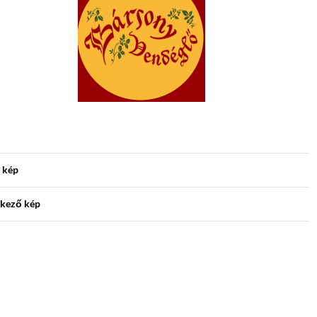
 kép
kező kép