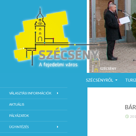
KILÉPÉS A TARTALOMBA
Keresés
Szécsény a fejedelmi Város
SZÉCSÉNYRŐL
TURI
Szécsény Város Hivatalos Weboldala
VÁLASZTÁSI INFORMÁCIÓK
AKTUÁLIS
BÁ
PÁLYÁZATOK
201
ÜGYINTÉZÉS