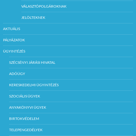
VÁLASZTÓPOLGÁROKNAK
JELÖLTEKNEK
AKTUÁLIS
PÁLYÁZATOK
ÜGYINTÉZÉS
SZÉCSÉNYI JÁRÁSI HIVATAL
ADÓÜGY
KERESKEDELMI ÜGYINTÉZÉS
SZOCIÁLIS ÜGYEK
ANYAKÖNYVI ÜGYEK
BIRTOKVÉDELEM
TELEPENGEDÉLYEK