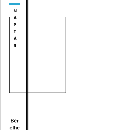
N
A
P
T
Á
R
Bér
elhe