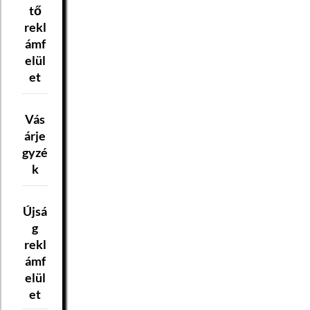
tő
rekl
ámf
elül
et
Vás
árje
gyzé
k
Újsá
g
rekl
ámf
elül
et