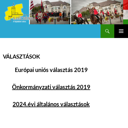
Keresés
Szécsény a fejedelmi Város
KILÉPÉS
Els
A
TARTALOMBA
me
VÁLASZTÁSOK
Európai uniós választás 2019
Önkormányzati választás 2019
2024.évi általános választások