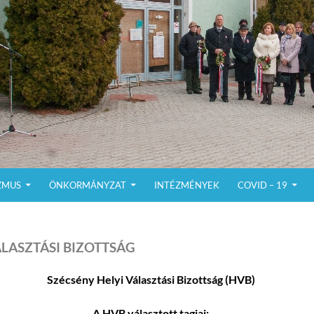
ZMUS
ÖNKORMÁNYZAT
INTÉZMÉNYEK
COVID – 19
LASZTÁSI BIZOTTSÁG
Szécsény Helyi Választási Bizottság (HVB)
A HVB választott tagjai: