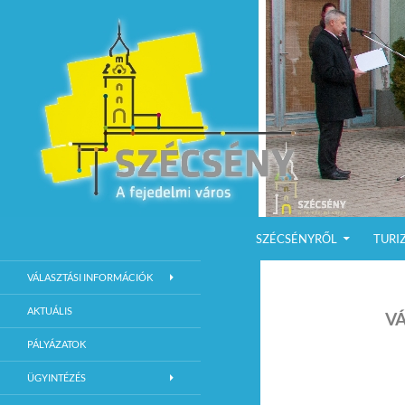
KILÉPÉS A TARTALOMBA
Keresés
Szécsény a fejedelmi Város
SZÉCSÉNYRŐL
TURI
Szécsény Város Hivatalos Weboldala
VÁLASZTÁSI INFORMÁCIÓK
AKTUÁLIS
VÁ
PÁLYÁZATOK
ÜGYINTÉZÉS