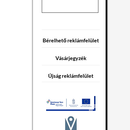
Bérelhető reklámfelület
Vásárjegyzék
Újság reklámfelület