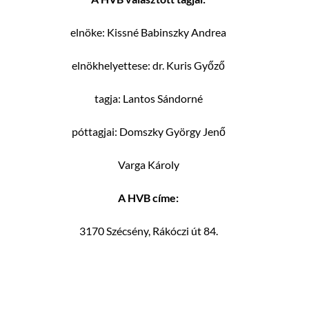
elnöke: Kissné Babinszky Andrea
elnökhelyettese: dr. Kuris Győző
tagja: Lantos Sándorné
póttagjai: Domszky György Jenő
Varga Károly
A HVB címe:
3170 Szécsény, Rákóczi út 84.