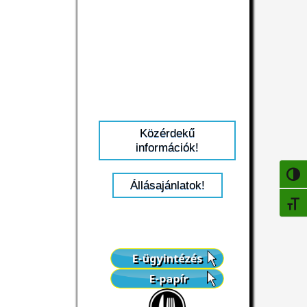
Közérdekű
információk!
NAGY
Állásajánlatok!
BETŰ