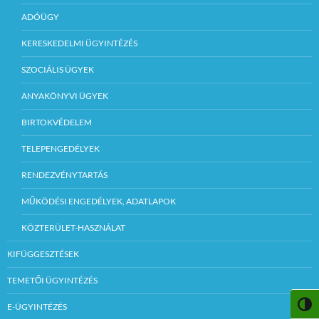
ADÓÜGY
KERESKEDELMI ÜGYINTÉZÉS
SZOCIÁLIS ÜGYEK
ANYAKÖNYVI ÜGYEK
BIRTOKVÉDELEM
TELEPENGEDÉLYEK
RENDEZVÉNYTARTÁS
MŰKÖDÉSI ENGEDÉLYEK, ADATLAPOK
KÖZTERÜLET-HASZNÁLAT
KIFÜGGESZTÉSEK
TEMETŐI ÜGYINTÉZÉS
NAGY
E-ÜGYINTÉZÉS