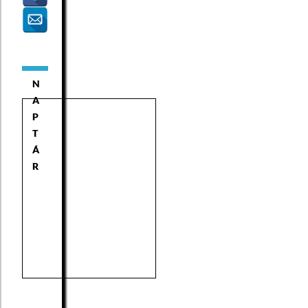
N
A
P
T
Á
R