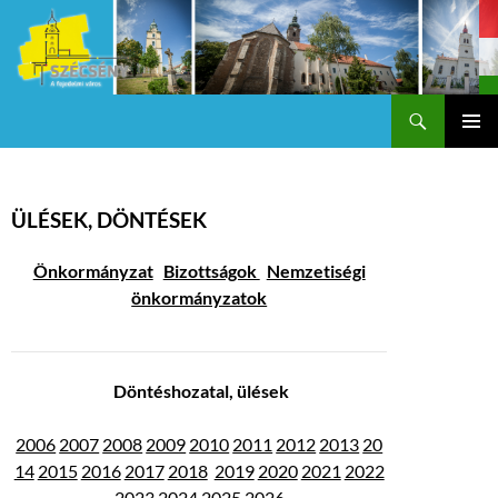
Keresés
Szécsény a fejedelmi Város
KILÉPÉS
Els
A
TARTALOMBA
me
ÜLÉSEK, DÖNTÉSEK
Önkormányzat
Bizottságok
Nemzetiségi
önkormányzatok
Döntéshozatal, ülések
2006
2007
2008
2009
2010
2011
2012
2013
20
14
2015
2016
2017
2018
2019
2020
2021
2022
2023
2024
2025
2026