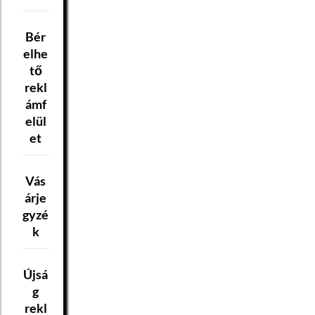
Bér
elhe
tő
rekl
ámf
elül
et
Vás
árje
gyzé
k
Újsá
g
rekl