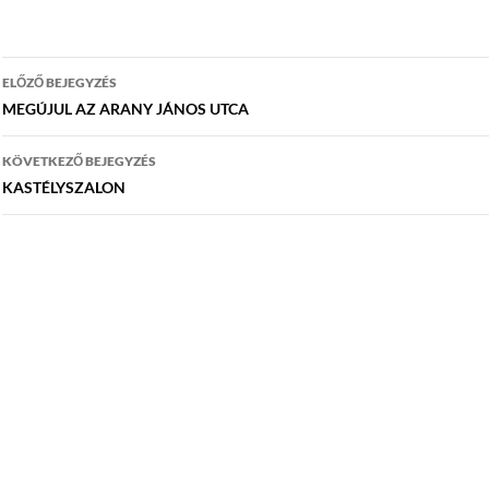
Bejegyzés
ELŐZŐ BEJEGYZÉS
navigáció
MEGÚJUL AZ ARANY JÁNOS UTCA
KÖVETKEZŐ BEJEGYZÉS
KASTÉLYSZALON