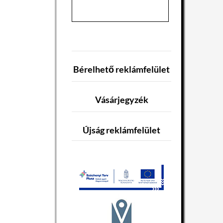
Bérelhető reklámfelület
Vásárjegyzék
Újság reklámfelület