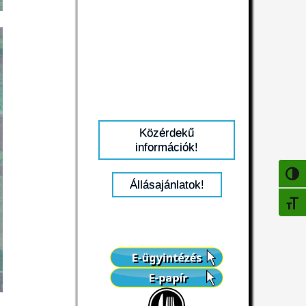
Közérdekű
információk!
NAGY
Állásajánlatok!
BETŰ