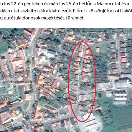
cius 22-én pénteken és március 25-én hétfőn a Malom utat és a
ách utat aszfaltozzák a kivitelezők. Előre is köszönjük az ott lakó
az autótulajdonosok megértését, türelmét.