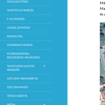
KIFÜGGESZTÉSEK
Már
Mad
TEMETŐI ÜGYINTÉZÉS
és 
E-ÜGYINTÉZÉS
ÜLÉSEK, DÖNTÉSEK
RENDELETEK
KÖZÉRDEKŰ ADATOK
KÖZBESZERZÉSEK,
BESZERZÉSEK, PÁLYÁZATOK
TELEPÜLÉSFEJLESZTÉS,
RENDEZÉS
SZÉCSÉNY VÁROSKÁRTYA
SZÉCSÉNYINVEST
TÖMLÖCBÁSTYA
MÉDIA