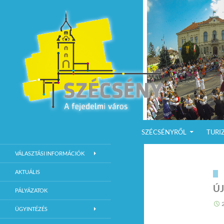
KILÉPÉS A TARTALOMBA
Keresés
Szécsény a fejedelmi Város
SZÉCSÉNYRŐL
TURI
Szécsény Város Hivatalos Weboldala
VÁLASZTÁSI INFORMÁCIÓK
AKTUÁLIS
Ú
PÁLYÁZATOK
ÜGYINTÉZÉS