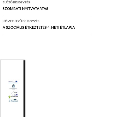
Bejegyzés
ELŐZŐ BEJEGYZÉS
navigáció
SZOMBATI NYITVATARTÁS
KÖVETKEZŐ BEJEGYZÉS
A SZOCIÁLIS ÉTKEZTETÉS 4. HETI ÉTLAPJA