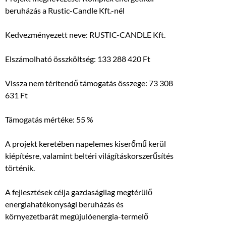
beruházás a Rustic-Candle Kft.-nél
Kedvezményezett neve: RUSTIC-CANDLE Kft.
Elszámolható összköltség: 133 288 420 Ft
Vissza nem térítendő támogatás összege: 73 308
631 Ft
Támogatás mértéke: 55 %
A projekt keretében napelemes kiserőmű kerül
kiépítésre, valamint beltéri világításkorszerűsítés
történik.
A fejlesztések célja gazdaságilag megtérülő
energiahatékonysági beruházás és
környezetbarát megújulóenergia-termelő