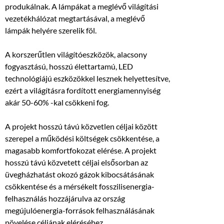
produkálnak. A lámpákat a meglévő világítási
vezetékhálózat megtartásával, a meglévő
lámpák helyére szerelik föl.
A korszerűtlen világítóeszközök, alacsony
fogyasztású, hosszú élettartamú, LED
technológiájú eszközökkel lesznek helyettesítve,
ezért a világításra fordított energiamennyiség
akár 50-60% -kal csökkeni fog.
A projekt hosszú távú közvetlen céljai között
szerepel a működési költségek csökkentése, a
magasabb komfortfokozat elérése. A projekt
hosszú távú közvetett céljai elsősorban az
üvegházhatást okozó gázok kibocsátásának
csökkentése és a mérsékelt fosszilisenergia-
felhasználás hozzájárulva az ország
megújulóenergia-források felhasználásának
növelése céljának eléréséhez.