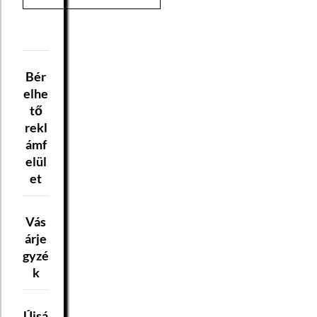
Bér
elhe
tő
rekl
ámf
elül
et
Vás
árje
gyzé
k
Újsá