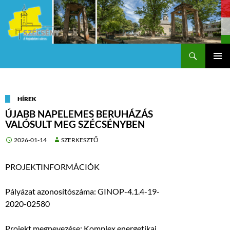
Keresés
Szécsény a fejedelmi Város
KILÉPÉS
Els
A
TARTALOMBA
me
HÍREK
ÚJABB NAPELEMES BERUHÁZÁS
VALÓSULT MEG SZÉCSÉNYBEN
2026-01-14
SZERKESZTŐ
PROJEKTINFORMÁCIÓK
Pályázat azonosítószáma: GINOP-4.1.4-19-
2020-02580
Projekt megnevezése: Komplex energetikai