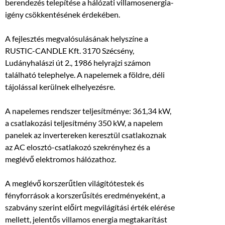
berendezés telepítése a hálózati villamosenergia-
igény csökkentésének érdekében.
A fejlesztés megvalósulásának helyszíne a
RUSTIC-CANDLE Kft. 3170 Szécsény,
Ludányhalászi út 2., 1986 helyrajzi számon
található telephelye. A napelemek a földre, déli
tájolással kerülnek elhelyezésre.
A napelemes rendszer teljesítménye: 361,34 kW,
a csatlakozási teljesítmény 350 kW, a napelem
panelek az invertereken keresztül csatlakoznak
az AC elosztó-csatlakozó szekrényhez és a
meglévő elektromos hálózathoz.
A meglévő korszerűtlen világítótestek és
fényforrások a korszerűsítés eredményeként, a
szabvány szerint előírt megvilágítási érték elérése
mellett, jelentős villamos energia megtakarítást