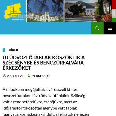
Keresés
Szécsény a fejedelmi Város
KILÉPÉS
Els
A
TARTALOMBA
me
HÍREK
ÚJ ÜDVÖZLŐTÁBLÁK KÖSZÖNTIK A
SZÉCSÉNYBE ÉS BENCZÚRFALVÁRA
ÉRKEZŐKET
2021-04-21
SZERKESZTŐ
A napokban megújultak a városszéli ki – és
bevezetőutakon lévő üdvözlőtábláink. Szükség
volt a rendbetételükre, cseréjükre, mert az
időjárástól fokozottan igénybe vett táblák
faanyaga korhadásnak indult, a feliratok nehezen