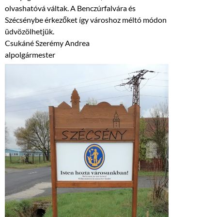
olvashatóvá váltak. A Benczúrfalvára és
Szécsénybe érkezőket így városhoz méltó módon
üdvözölhetjük.
Csukáné Szerémy Andrea
alpolgármester