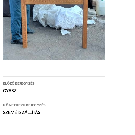
Bejegyzés
ELŐZŐ BEJEGYZÉS
navigáció
GYÁSZ
KÖVETKEZŐ BEJEGYZÉS
SZEMÉTSZÁLLÍTÁS