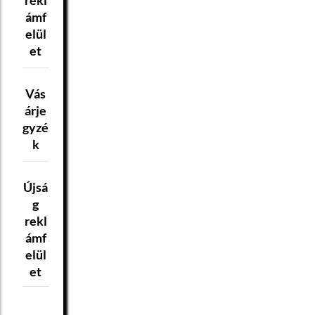
ámf
elül
et
Vás
árje
gyzé
k
Újsá
g
rekl
ámf
elül
et