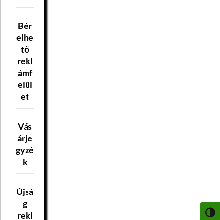
Bér
elhe
tő
rekl
ámf
elül
et
Vás
árje
gyzé
k
Újsá
g
rekl
NAGY