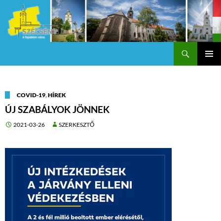
Keresés
Szécsény a fejedelmi Város
KILÉPÉS
Els
A
TARTALOMBA
me
COVID-19
,
HÍREK
ÚJ SZABÁLYOK JÖNNEK
2021-03-26
SZERKESZTŐ