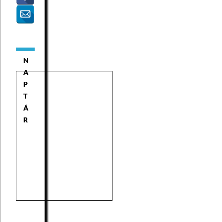
N
A
P
T
Á
R