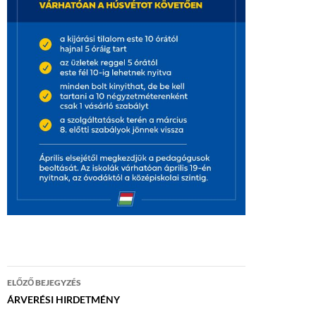
Bejegyzés
ELŐZŐ BEJEGYZÉS
navigáció
ÁRVERÉSI HIRDETMÉNY