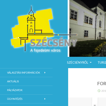
KILÉPÉS A TARTALOMBA
Keresés
Szécsény a fejedelmi Város
SZÉCSÉNYRŐL
TURI
Szécsény Város Hivatalos Weboldala
VÁLASZTÁSI INFORMÁCIÓK
AKTUÁLIS
FO
PÁLYÁZATOK
201
ÜGYINTÉZÉS