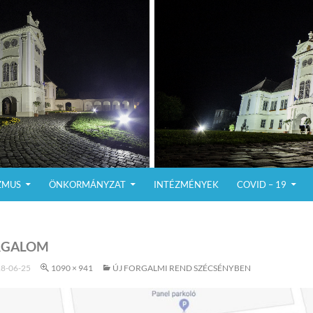
ZMUS
ÖNKORMÁNYZAT
INTÉZMÉNYEK
COVID – 19
RGALOM
8-06-25
1090 × 941
ÚJ FORGALMI REND SZÉCSÉNYBEN