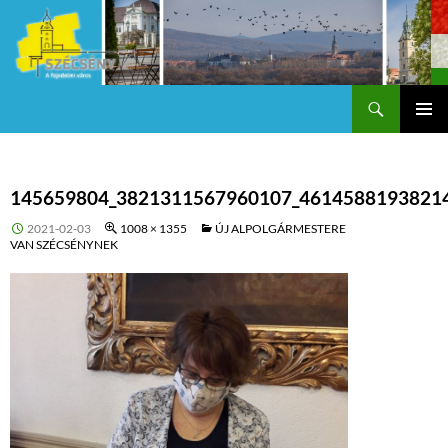
Keresés
Szécsény a fejedelmi Város
KILÉPÉS
Els
A
TARTALOMBA
me
145659804_3821311567960107_4614588193821
2021-02-03
1008 × 1355
ÚJ ALPOLGÁRMESTERE
VAN SZÉCSÉNYNEK