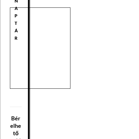
N
A
P
T
Á
R
Bér
elhe
tő