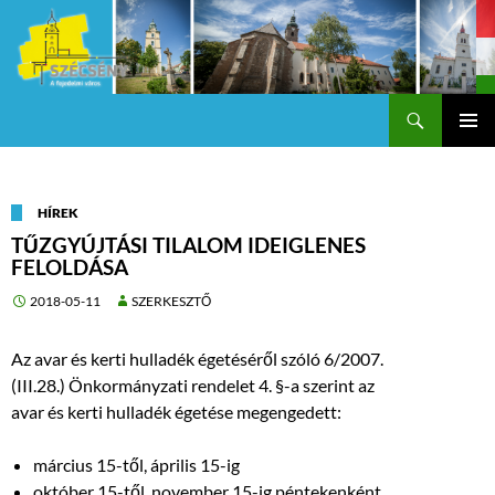
Keresés
Szécsény a fejedelmi Város
KILÉPÉS
Els
A
TARTALOMBA
me
HÍREK
TŰZGYÚJTÁSI TILALOM IDEIGLENES
FELOLDÁSA
2018-05-11
SZERKESZTŐ
Az avar és kerti hulladék égetéséről szóló 6/2007.
(III.28.) Önkormányzati rendelet 4. §-a szerint az
avar és kerti hulladék égetése megengedett:
március 15-től, április 15-ig
október 15-től, november 15-ig péntekenként