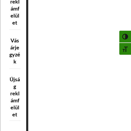
rekl
ámf
elül
et
NAGY
Vás
árje
BETŰ
gyzé
k
Újsá
g
rekl
ámf
elül
et