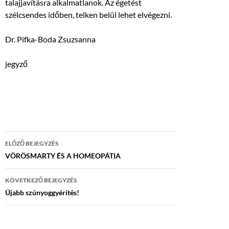
talajjavításra alkalmatlanok. Az égetést
szélcsendes időben, telken belül lehet elvégezni.
Dr. Pifka-Boda Zsuzsanna
jegyző
Bejegyzés
ELŐZŐ BEJEGYZÉS
navigáció
VÖRÖSMARTY ÉS A HOMEOPÁTIA
KÖVETKEZŐ BEJEGYZÉS
Újabb szúnyoggyérítés!