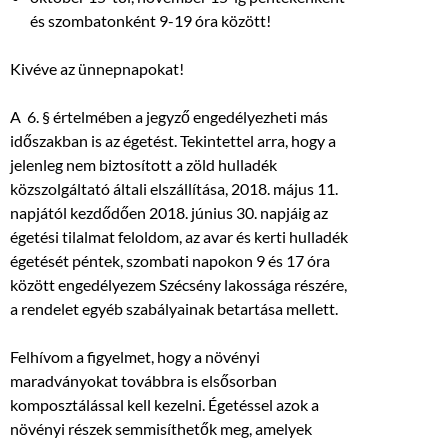
és szombatonként 9-19 óra között!
Kivéve az ünnepnapokat!
A 6. § értelmében a jegyző engedélyezheti más
időszakban is az égetést. Tekintettel arra, hogy a
jelenleg nem biztosított a zöld hulladék
közszolgáltató általi elszállítása, 2018. május 11.
napjától kezdődően 2018. június 30. napjáig az
égetési tilalmat feloldom, az avar és kerti hulladék
égetését péntek, szombati napokon 9 és 17 óra
között engedélyezem Szécsény lakossága részére,
a rendelet egyéb szabályainak betartása mellett.
Felhívom a figyelmet, hogy a növényi
maradványokat továbbra is elsősorban
komposztálással kell kezelni. Égetéssel azok a
növényi részek semmisíthetők meg, amelyek