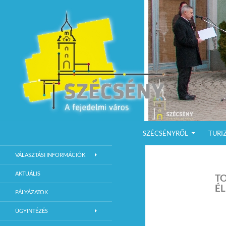
KILÉPÉS A TARTALOMBA
Keresés
Szécsény a fejedelmi Város
SZÉCSÉNYRŐL
TURI
Szécsény Város Hivatalos Weboldala
VÁLASZTÁSI INFORMÁCIÓK
AKTUÁLIS
TO
ÉL
PÁLYÁZATOK
ÜGYINTÉZÉS