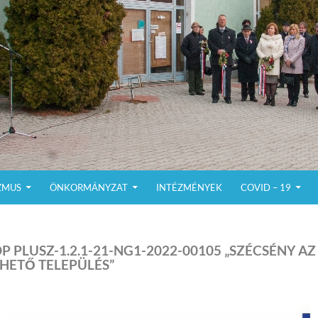
ZMUS
ÖNKORMÁNYZAT
INTÉZMÉNYEK
COVID – 19
P PLUSZ-1.2.1-21-NG1-2022-00105 „SZÉCSÉNY AZ
HETŐ TELEPÜLÉS”