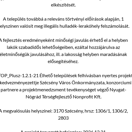
elkészítését.
A település továbbá a releváns törtvényi előírások alapján, 1
elyszínen valósít meg illegális hulladék-lerakóhely felszámolását.
A fejlesztés eredményeként minőségi javulás érhető el a helyben
lakók szabadidős lehetőségeiben, ezáltal hozzájárulva az
életminőségük javulásához, ill. a lakosság helyben maradásának
elősegítéséhez.
TOP_Plusz-1.2.1-21 Élhető települések felhívásban nyertes projek
kedvezményezettje Szécsény Város Önkormányzata, konzorciumi
partnere a projektmenedzsment tevékenységet végző Nyugat-
Nógrád Térségfejlesztő Nonprofit Kft.
A megvalósulás helyszínei: 3170 Szécsény, hrsz: 1306/1, 1306/2,
2803
A projekt tervezett befejezése: 2026.12.31.