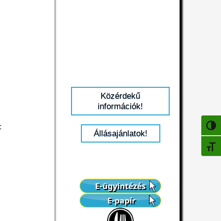
Közérdekű
információk!
t
NAGY
Állásajánlatok!
BETŰ