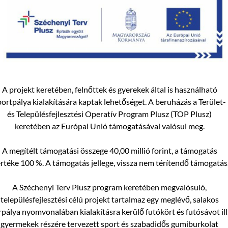
A projekt keretében, felnőttek és gyerekek által is használható
portpálya kialakítására kaptak lehetőséget. A beruházás a Terület-
és Településfejlesztési Operatív Program Plusz (TOP Plusz)
keretében az Európai Unió támogatásával valósul meg.
A megítélt támogatási összege 40,00 millió forint, a támogatás
rtéke 100 %. A támogatás jellege, vissza nem térítendő támogatás
A Széchenyi Terv Plusz program keretében megvalósuló,
településfejlesztési célú projekt tartalmaz egy meglévő, salakos
rpálya nyomvonalában kialakításra kerülő futókört és futósávot ill
gyermekek részére tervezett sport és szabadidős gumiburkolat