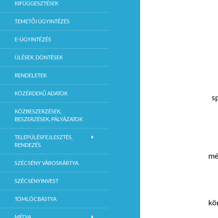
KIFÜGGESZTÉSEK
TEMETŐI ÜGYINTÉZÉS
E-ÜGYINTÉZÉS
ÜLÉSEK, DÖNTÉSEK
RENDELETEK
KÖZÉRDEKŰ ADATOK
s
KÖZBESZERZÉSEK,
BESZERZÉSEK, PÁLYÁZATOK
TELEPÜLÉSFEJLESZTÉS,
RENDEZÉS
mé
SZÉCSÉNY VÁROSKÁRTYA
SZÉCSÉNYINVEST
TÖMLÖCBÁSTYA
kö
MÉDIA