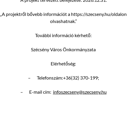
„A projektről bővebb információt a https://szecseny.hu/oldalon
olvashatnak.”
További információ kérhető:
Szécsény Város Önkormányzata
Elérhetőség:
–
Telefonszám:+36(32) 370-199;
–
E-mail cím:
infoszecseny@szecseny.hu