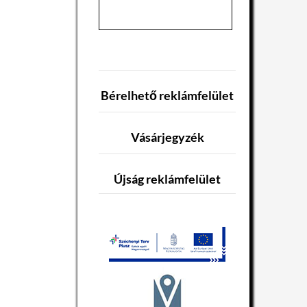
Bérelhető reklámfelület
Vásárjegyzék
Újság reklámfelület