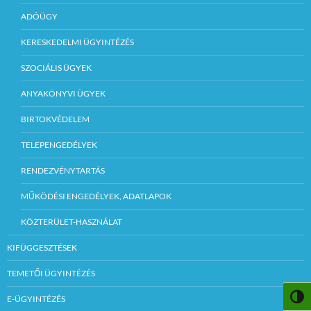
ADÓÜGY
KERESKEDELMI ÜGYINTÉZÉS
SZOCIÁLIS ÜGYEK
ANYAKÖNYVI ÜGYEK
BIRTOKVÉDELEM
TELEPENGEDÉLYEK
RENDEZVÉNYTARTÁS
MŰKÖDÉSI ENGEDÉLYEK, ADATLAPOK
KÖZTERÜLET-HASZNÁLAT
KIFÜGGESZTÉSEK
TEMETŐI ÜGYINTÉZÉS
NAGY
E-ÜGYINTÉZÉS