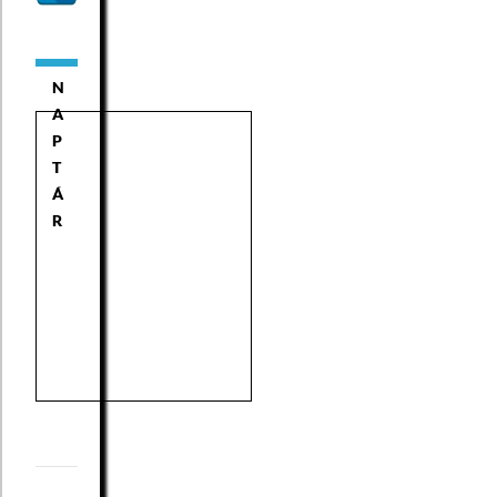
N
A
P
T
Á
R