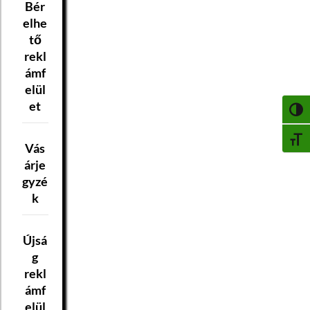
Bér
elhe
tő
rekl
ámf
elül
et
NAGY
BETŰ
Vás
árje
gyzé
k
Újsá
g
rekl
ámf
elül