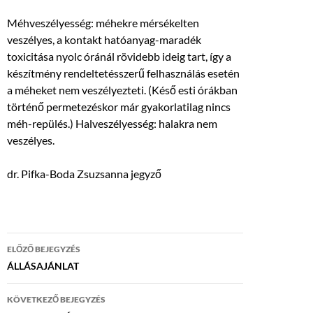
Méhveszélyesség: méhekre mérsékelten
veszélyes, a kontakt hatóanyag-maradék
toxicitása nyolc óránál rövidebb ideig tart, így a
készítmény rendeltetésszerű felhasználás esetén
a méheket nem veszélyezteti. (Késő esti órákban
történő permetezéskor már gyakorlatilag nincs
méh-repülés.) Halveszélyesség: halakra nem
veszélyes.
dr. Pifka-Boda Zsuzsanna jegyző
Bejegyzés
ELŐZŐ BEJEGYZÉS
navigáció
ÁLLÁSAJÁNLAT
KÖVETKEZŐ BEJEGYZÉS