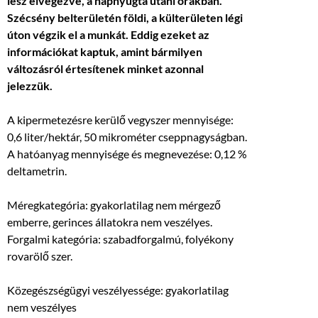
lesz elvégezve, a napnyugta utáni órákban.
Szécsény belterületén földi, a külterületen légi
úton végzik el a munkát. Eddig ezeket az
információkat kaptuk, amint bármilyen
változásról értesítenek minket azonnal
jelezzük.
A kipermetezésre kerülő vegyszer mennyisége:
0,6 liter/hektár, 50 mikrométer cseppnagyságban.
A hatóanyag mennyisége és megnevezése: 0,12 %
deltametrin.
Méregkategória: gyakorlatilag nem mérgező
emberre, gerinces állatokra nem veszélyes.
Forgalmi kategória: szabadforgalmú, folyékony
rovarölő szer.
Közegészségügyi veszélyessége: gyakorlatilag
nem veszélyes