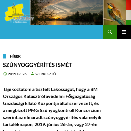
Keresés
Szécsény a fejedelmi Város
KILÉPÉS
Els
A
TARTALOMBA
me
HÍREK
SZÚNYOGGYÉRÍTÉS ISMÉT
2019-06-26
SZERKESZTŐ
Tájékoztatom a tisztelt Lakosságot, hogy a BM
Országos Katasztrófavédelmi Főigazgatóság
Gazdasági Ellátó Központja által szervezett, és
a megbízott PMG Szúnyogkontroll Konzorcium
szerint az elmaradt szúnyoggyérítés valamelyik
tartaléknapon, 2019. június 26-án, vagy 27-én