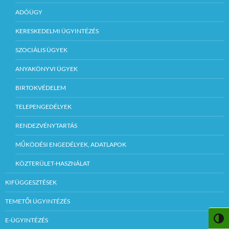
ADÓÜGY
KERESKEDELMI ÜGYINTÉZÉS
SZOCIÁLIS ÜGYEK
ANYAKÖNYVI ÜGYEK
BIRTOKVÉDELEM
TELEPENGEDÉLYEK
RENDEZVÉNYTARTÁS
MŰKÖDÉSI ENGEDÉLYEK, ADATLAPOK
KÖZTERÜLET-HASZNÁLAT
KIFÜGGESZTÉSEK
TEMETŐI ÜGYINTÉZÉS
NAGY
E-ÜGYINTÉZÉS