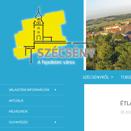
KILÉPÉS A TARTALOMBA
Keresés
Szécsény a fejedelmi Város
SZÉCSÉNYRŐL
TURI
Szécsény Város Hivatalos Weboldala
VÁLASZTÁSI INFORMÁCIÓK
AKTUÁLIS
ÉTL
PÁLYÁZATOK
202
ÜGYINTÉZÉS