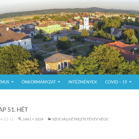
ZMUS
ÖNKORMÁNYZAT
INTÉZMÉNYEK
COVID – 19
AP 51. HÉT
4-12-11
1461 × 1024
SZOCIÁLIS ÉTKEZTETÉS ÉV VÉGE