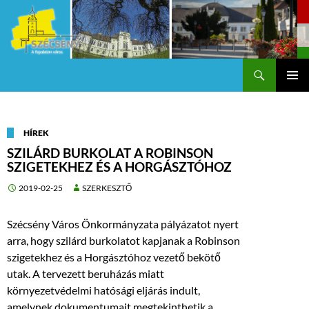
Keresés
Szécsény a fejedelmi Város
KILÉPÉS
Els
A
TARTALOMBA
me
HÍREK
SZILÁRD BURKOLAT A ROBINSON
SZIGETEKHEZ ÉS A HORGÁSZTÓHOZ
2019-02-25
SZERKESZTŐ
Szécsény Város Önkormányzata pályázatot nyert
arra, hogy szilárd burkolatot kapjanak a Robinson
szigetekhez és a Horgásztóhoz vezető bekötő
utak. A tervezett beruházás miatt
környezetvédelmi hatósági eljárás indult,
amelynek dokumentumait megtekinthetik a