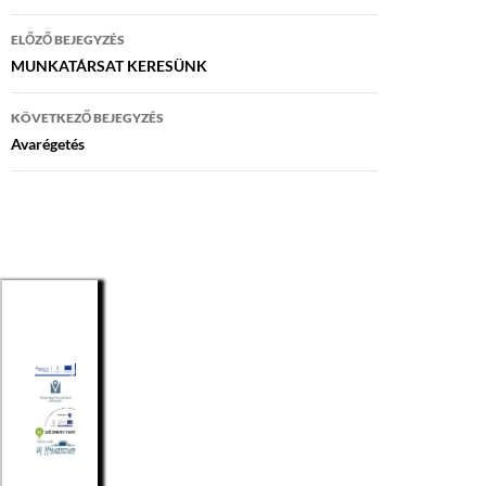
Bejegyzés
ELŐZŐ BEJEGYZÉS
navigáció
MUNKATÁRSAT KERESÜNK
KÖVETKEZŐ BEJEGYZÉS
Avarégetés