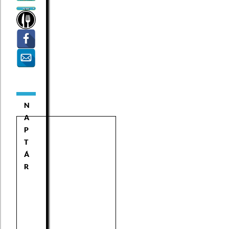
N
A
P
T
Á
R