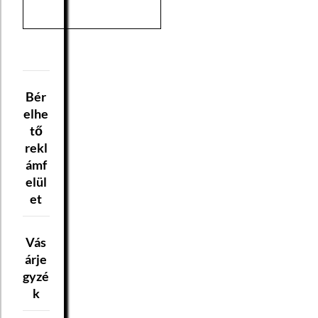
Bér
elhe
tő
rekl
ámf
elül
et
Vás
árje
gyzé
k