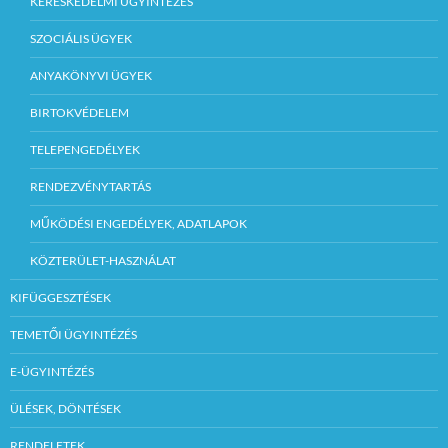
KERESKEDELMI ÜGYINTÉZÉS
SZOCIÁLIS ÜGYEK
ANYAKÖNYVI ÜGYEK
BIRTOKVÉDELEM
TELEPENGEDÉLYEK
RENDEZVÉNYTARTÁS
MŰKÖDÉSI ENGEDÉLYEK, ADATLAPOK
KÖZTERÜLET-HASZNÁLAT
KIFÜGGESZTÉSEK
TEMETŐI ÜGYINTÉZÉS
E-ÜGYINTÉZÉS
ÜLÉSEK, DÖNTÉSEK
RENDELETEK