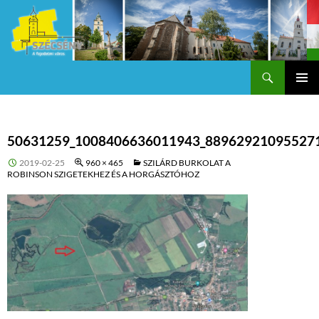
Keresés
Szécsény a fejedelmi Város
KILÉPÉS
Els
A
TARTALOMBA
me
50631259_1008406636011943_88962921095527
2019-02-25
960 × 465
SZILÁRD BURKOLAT A
ROBINSON SZIGETEKHEZ ÉS A HORGÁSZTÓHOZ