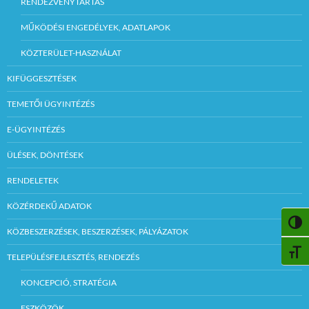
RENDEZVÉNYTARTÁS
MŰKÖDÉSI ENGEDÉLYEK, ADATLAPOK
KÖZTERÜLET-HASZNÁLAT
KIFÜGGESZTÉSEK
TEMETŐI ÜGYINTÉZÉS
E-ÜGYINTÉZÉS
ÜLÉSEK, DÖNTÉSEK
RENDELETEK
KÖZÉRDEKŰ ADATOK
NAGY
KÖZBESZERZÉSEK, BESZERZÉSEK, PÁLYÁZATOK
BETŰ
TELEPÜLÉSFEJLESZTÉS, RENDEZÉS
KONCEPCIÓ, STRATÉGIA
ESZKÖZÖK