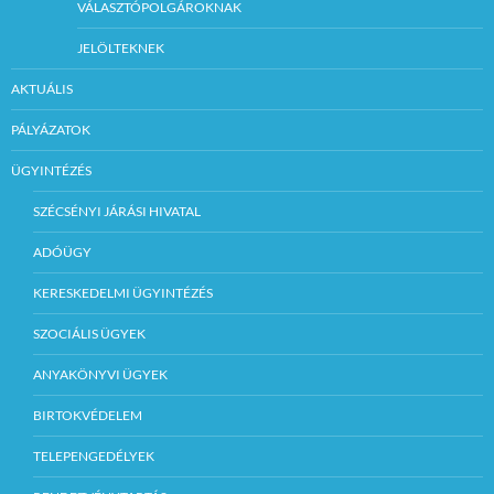
VÁLASZTÓPOLGÁROKNAK
JELÖLTEKNEK
AKTUÁLIS
PÁLYÁZATOK
ÜGYINTÉZÉS
SZÉCSÉNYI JÁRÁSI HIVATAL
ADÓÜGY
KERESKEDELMI ÜGYINTÉZÉS
SZOCIÁLIS ÜGYEK
ANYAKÖNYVI ÜGYEK
BIRTOKVÉDELEM
TELEPENGEDÉLYEK