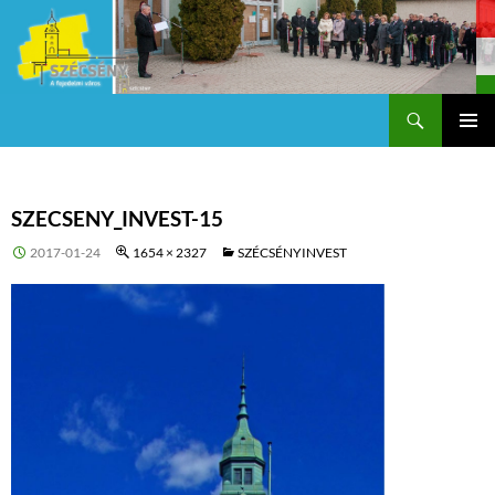
Keresés
Szécsény a fejedelmi Város
KILÉPÉS
Els
A
TARTALOMBA
me
SZECSENY_INVEST-15
2017-01-24
1654 × 2327
SZÉCSÉNYINVEST