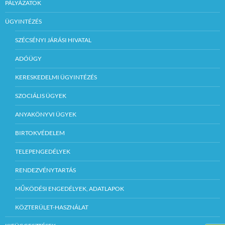
PÁLYÁZATOK
ÜGYINTÉZÉS
SZÉCSÉNYI JÁRÁSI HIVATAL
ADÓÜGY
KERESKEDELMI ÜGYINTÉZÉS
SZOCIÁLIS ÜGYEK
ANYAKÖNYVI ÜGYEK
BIRTOKVÉDELEM
TELEPENGEDÉLYEK
RENDEZVÉNYTARTÁS
MŰKÖDÉSI ENGEDÉLYEK, ADATLAPOK
KÖZTERÜLET-HASZNÁLAT