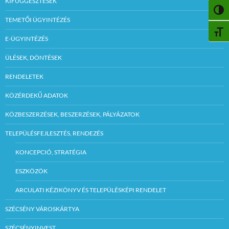
KIFÜGGESZTÉSEK
NAGY
TEMETŐI ÜGYINTÉZÉS
BETŰ
E-ÜGYINTÉZÉS
ÜLÉSEK, DÖNTÉSEK
RENDELETEK
KÖZÉRDEKŰ ADATOK
KÖZBESZERZÉSEK, BESZERZÉSEK, PÁLYÁZATOK
TELEPÜLÉSFEJLESZTÉS, RENDEZÉS
KONCEPCIÓ, STRATÉGIA
ESZKÖZÖK
ARCULATI KÉZIKÖNYV ÉS TELEPÜLÉSKÉPI RENDELET
SZÉCSÉNY VÁROSKÁRTYA
SZÉCSÉNYINVEST