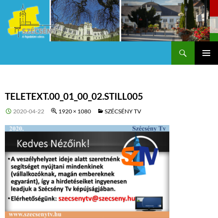
Keresés
Szécsény a fejedelmi Város
KILÉPÉS
Els
A
TARTALOMBA
me
TELETEXT.00_01_00_02.STILL005
2020-04-22
1920 × 1080
SZÉCSÉNY TV