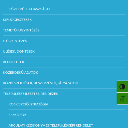
KÖZTERÜLET-HASZNÁLAT
KIFÜGGESZTÉSEK
TEMETŐI ÜGYINTÉZÉS
E-ÜGYINTÉZÉS
ÜLÉSEK, DÖNTÉSEK
RENDELETEK
KÖZÉRDEKŰ ADATOK
KÖZBESZERZÉSEK, BESZERZÉSEK, PÁLYÁZATOK
NAGY
TELEPÜLÉSFEJLESZTÉS, RENDEZÉS
BETŰ
KONCEPCIÓ, STRATÉGIA
ESZKÖZÖK
ARCULATI KÉZIKÖNYV ÉS TELEPÜLÉSKÉPI RENDELET