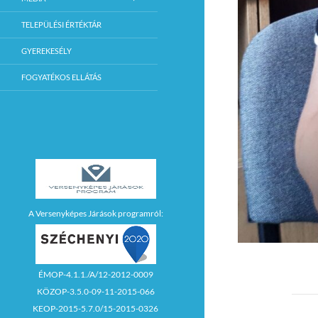
TELEPÜLÉSI ÉRTÉKTÁR
GYEREKESÉLY
FOGYATÉKOS ELLÁTÁS
A Versenyképes Járások programról:
ÉMOP-4.1.1./A/12-2012-0009
KÖZOP-3.5.0-09-11-2015-066
KEOP-2015-5.7.0/15-2015-0326