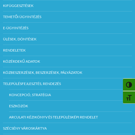
KIFÜGGESZTÉSEK
TEMETŐI ÜGYINTÉZÉS
E-ÜGYINTÉZÉS
ÜLÉSEK, DÖNTÉSEK
RENDELETEK
KÖZÉRDEKŰ ADATOK
KÖZBESZERZÉSEK, BESZERZÉSEK, PÁLYÁZATOK
TELEPÜLÉSFEJLESZTÉS, RENDEZÉS
NAGY
KONCEPCIÓ, STRATÉGIA
BETŰ
ESZKÖZÖK
ARCULATI KÉZIKÖNYV ÉS TELEPÜLÉSKÉPI RENDELET
SZÉCSÉNY VÁROSKÁRTYA