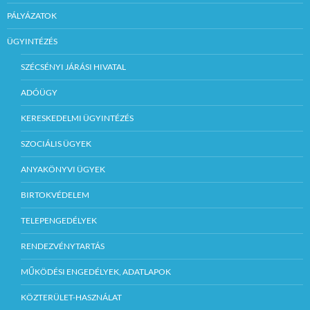
PÁLYÁZATOK
ÜGYINTÉZÉS
SZÉCSÉNYI JÁRÁSI HIVATAL
ADÓÜGY
KERESKEDELMI ÜGYINTÉZÉS
SZOCIÁLIS ÜGYEK
ANYAKÖNYVI ÜGYEK
BIRTOKVÉDELEM
TELEPENGEDÉLYEK
RENDEZVÉNYTARTÁS
MŰKÖDÉSI ENGEDÉLYEK, ADATLAPOK
KÖZTERÜLET-HASZNÁLAT