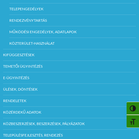
TELEPENGEDÉLYEK
RENDEZVÉNYTARTÁS
MŰKÖDÉSI ENGEDÉLYEK, ADATLAPOK
KÖZTERÜLET-HASZNÁLAT
KIFÜGGESZTÉSEK
TEMETŐI ÜGYINTÉZÉS
E-ÜGYINTÉZÉS
ÜLÉSEK, DÖNTÉSEK
RENDELETEK
NAGY
KÖZÉRDEKŰ ADATOK
BETŰ
KÖZBESZERZÉSEK, BESZERZÉSEK, PÁLYÁZATOK
TELEPÜLÉSFEJLESZTÉS, RENDEZÉS