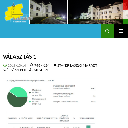
Keresés
Szécsény a fejedelmi Város
KILÉPÉS
Els
A
TARTALOMBA
me
VÁLASZTÁS 1
2019-10-14
746 × 624
STAYER LÁSZLÓ MARADT
SZÉCSÉNY POLGÁRMESTERE