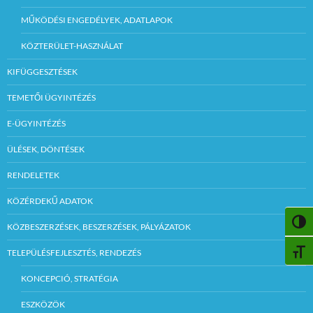
MŰKÖDÉSI ENGEDÉLYEK, ADATLAPOK
KÖZTERÜLET-HASZNÁLAT
KIFÜGGESZTÉSEK
TEMETŐI ÜGYINTÉZÉS
E-ÜGYINTÉZÉS
ÜLÉSEK, DÖNTÉSEK
RENDELETEK
KÖZÉRDEKŰ ADATOK
NAGY
KÖZBESZERZÉSEK, BESZERZÉSEK, PÁLYÁZATOK
TELEPÜLÉSFEJLESZTÉS, RENDEZÉS
BETŰ
KONCEPCIÓ, STRATÉGIA
ESZKÖZÖK