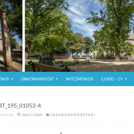
ZMUS
ÖNKORMÁNYZAT
INTÉZMÉNYEK
COVID – 19
T_195_01052-4
8-04-06
1617 × 2339
S Z A V A Z Ó K Ö R Z E T E K !