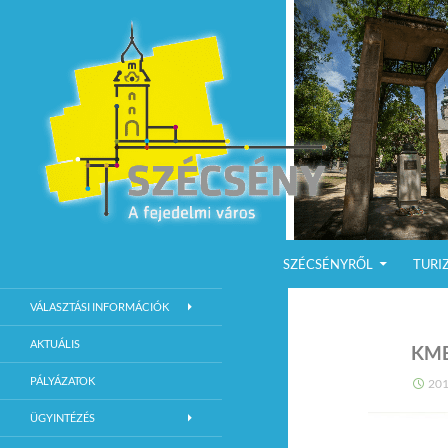
KILÉPÉS A TARTALOMBA
Keresés
Szécsény a fejedelmi Város
SZÉCSÉNYRŐL
TURI
Szécsény Város Hivatalos Weboldala
VÁLASZTÁSI INFORMÁCIÓK
AKTUÁLIS
KMB
PÁLYÁZATOK
201
ÜGYINTÉZÉS