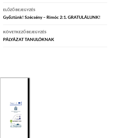
Bejegyzés
ELŐZŐ BEJEGYZÉS
navigáció
Győztünk! Szécsény – Rimóc 2:1. GRATULÁLUNK!
KÖVETKEZŐ BEJEGYZÉS
PÁLYÁZAT TANULÓKNAK