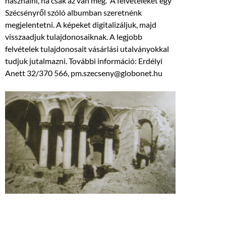
használni, ha csak az van meg. A felvételeket egy
Szécsényről szóló albumban szeretnénk
megjelentetni. A képeket digitalizáljuk, majd
visszaadjuk tulajdonosaiknak. A legjobb
felvételek tulajdonosait vásárlási utalványokkal
tudjuk jutalmazni. További információ: Erdélyi
Anett 32/370 566, pm.szecseny@globonet.hu