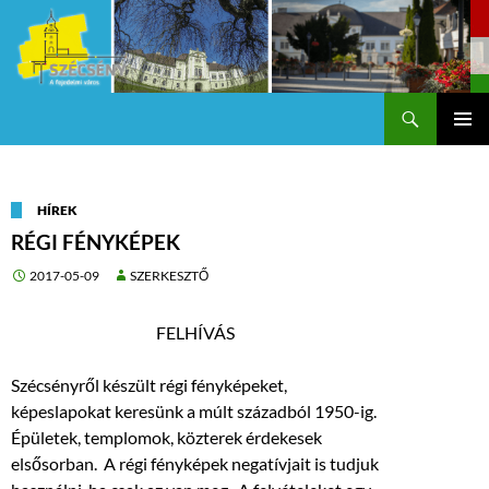
Keresés
Szécsény a fejedelmi Város
KILÉPÉS
Els
A
TARTALOMBA
me
HÍREK
RÉGI FÉNYKÉPEK
2017-05-09
SZERKESZTŐ
FELHÍVÁS
Szécsényről készült régi fényképeket,
képeslapokat keresünk a múlt századból 1950-ig.
Épületek, templomok, közterek érdekesek
elsősorban. A régi fényképek negatívjait is tudjuk