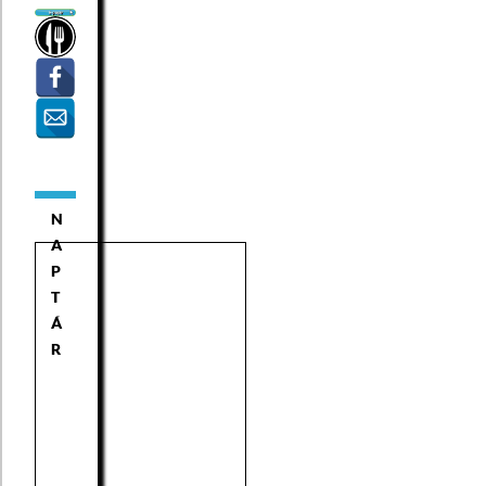
N
A
P
T
Á
R