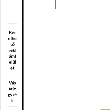
Bér
elhe
tő
rekl
ámf
elül
et
Vás
árje
gyzé
k