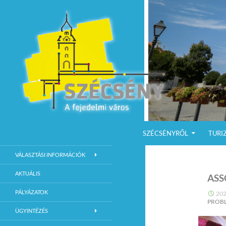
KILÉPÉS A TARTALOMBA
Keresés
Szécsény a fejedelmi Város
SZÉCSÉNYRŐL
TURI
Szécsény Város Hivatalos Weboldala
VÁLASZTÁSI INFORMÁCIÓK
AKTUÁLIS
ASS
PÁLYÁZATOK
202
PROB
ÜGYINTÉZÉS