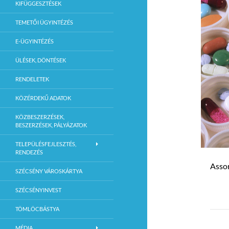
KIFÜGGESZTÉSEK
TEMETŐI ÜGYINTÉZÉS
E-ÜGYINTÉZÉS
ÜLÉSEK, DÖNTÉSEK
RENDELETEK
KÖZÉRDEKŰ ADATOK
KÖZBESZERZÉSEK,
BESZERZÉSEK, PÁLYÁZATOK
TELEPÜLÉSFEJLESZTÉS,
RENDEZÉS
Assor
SZÉCSÉNY VÁROSKÁRTYA
SZÉCSÉNYINVEST
TÖMLÖCBÁSTYA
MÉDIA