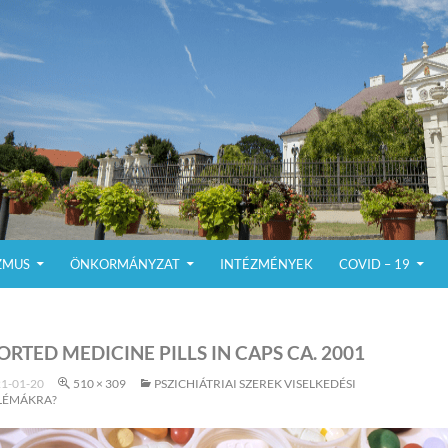
ZMUS
ÖNKORMÁNYZAT
INTÉZMÉNYEK
COVID – 19
ORTED MEDICINE PILLS IN CAPS CA. 2001
1-01-20
510 × 309
PSZICHIÁTRIAI SZEREK VISELKEDÉSI
LÉMÁKRA?