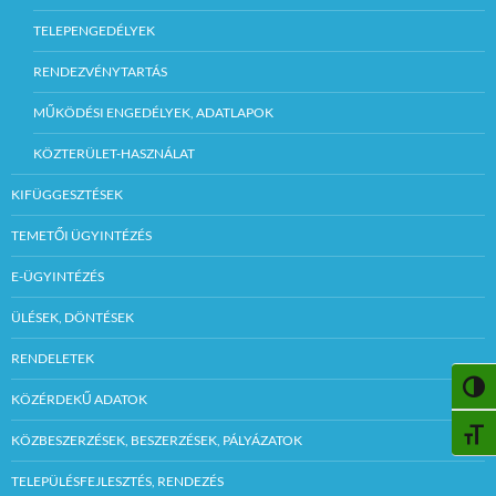
TELEPENGEDÉLYEK
RENDEZVÉNYTARTÁS
MŰKÖDÉSI ENGEDÉLYEK, ADATLAPOK
KÖZTERÜLET-HASZNÁLAT
KIFÜGGESZTÉSEK
TEMETŐI ÜGYINTÉZÉS
E-ÜGYINTÉZÉS
ÜLÉSEK, DÖNTÉSEK
RENDELETEK
NAGY
KÖZÉRDEKŰ ADATOK
BETŰ
KÖZBESZERZÉSEK, BESZERZÉSEK, PÁLYÁZATOK
TELEPÜLÉSFEJLESZTÉS, RENDEZÉS