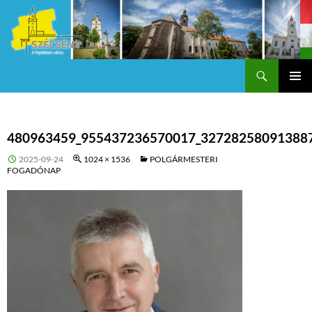
Keresés
Szécsény a fejedelmi Város
KILÉPÉS
Els
A
TARTALOMBA
me
480963459_955437236570017_32728258091388
2025-09-24
1024 × 1536
POLGÁRMESTERI
FOGADÓNAP