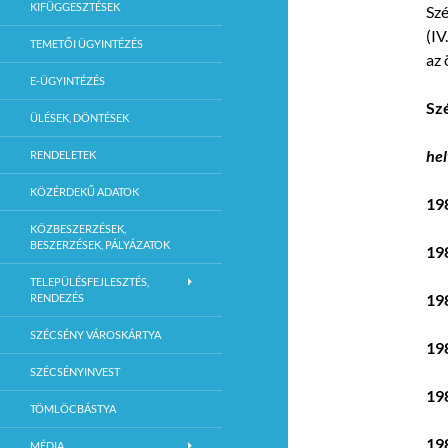
KIFÜGGESZTÉSEK
Sz
(IV
TEMETŐI ÜGYINTÉZÉS
az 
E-ÜGYINTÉZÉS
Szé
ÜLÉSEK, DÖNTÉSEK
he
RENDELETEK
KÖZÉRDEKŰ ADATOK
19
KÖZBESZERZÉSEK,
BESZERZÉSEK, PÁLYÁZATOK
19
TELEPÜLÉSFEJLESZTÉS,
19
RENDEZÉS
SZÉCSÉNY VÁROSKÁRTYA
19
SZÉCSÉNYINVEST
19
TÖMLÖCBÁSTYA
19
MÉDIA