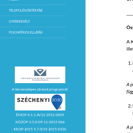
TELEPÜLÉSI ÉRTÉKTÁR
GYEREKESÉLY
Ös
FOGYATÉKOS ELLÁTÁS
A K
ill
A p
A Versenyképes Járások programról:
füg
ÉMOP-4.1.1./A/12-2012-0009
KÖZOP-3.5.0-09-11-2015-066
A p
KEOP-2015-5.7.0/15-2015-0326