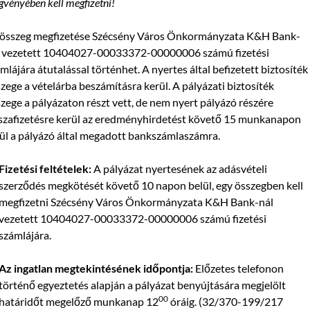
gvényében kell megfizetni!
 összeg megfizetése Szécsény Város Önkormányzata K&H Bank-
l vezetett 10404027-00033372-00000006 számú fizetési
mlájára átutalással történhet. A nyertes által befizetett biztosíték
zege a vételárba beszámításra kerül. A pályázati biztosíték
zege a pályázaton részt vett, de nem nyert pályázó részére
szafizetésre kerül az eredményhirdetést követő 15 munkanapon
ül a pályázó által megadott bankszámlaszámra.
Fizetési feltételek:
A pályázat nyertesének az adásvételi
szerződés megkötését követő 10 napon belül, egy összegben kell
megfizetni Szécsény Város Önkormányzata K&H Bank-nál
vezetett 10404027-00033372-00000006 számú fizetési
számlájára.
Az ingatlan megtekintésének időpontja:
Előzetes telefonon
történő egyeztetés alapján a pályázat benyújtására megjelölt
00
határidőt megelőző munkanap 12
óráig. (32/370-199/217