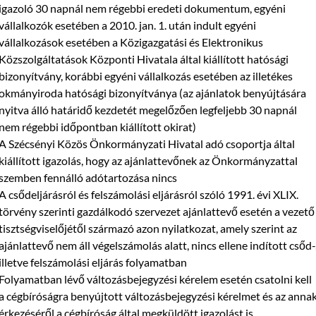
igazoló 30 napnál nem régebbi eredeti dokumentum, egyéni
vállalkozók esetében a 2010. jan. 1. után indult egyéni
vállalkozások esetében a Közigazgatási és Elektronikus
Közszolgáltatások Központi Hivatala által kiállított hatósági
bizonyítvány, korábbi egyéni vállalkozás esetében az illetékes
okmányiroda hatósági bizonyítványa (az ajánlatok benyújtására
nyitva álló határidő kezdetét megelőzően legfeljebb 30 napnál
nem régebbi időpontban kiállított okirat)
A Szécsényi Közös Önkormányzati Hivatal adó csoportja által
kiállított igazolás, hogy az ajánlattevőnek az Önkormányzattal
szemben fennálló adótartozása nincs
A csődeljárásról és felszámolási eljárásról szóló 1991. évi XLIX.
törvény szerinti gazdálkodó szervezet ajánlattevő esetén a vezető
tisztségviselőjétől származó azon nyilatkozat, amely szerint az
ajánlattevő nem áll végelszámolás alatt, nincs ellene indított csőd-
illetve felszámolási eljárás folyamatban
Folyamatban lévő változásbejegyzési kérelem esetén csatolni kell
a cégbíróságra benyújtott változásbejegyzési kérelmet és az anna
érkezéséről a cégbíróság által megküldött igazolást is