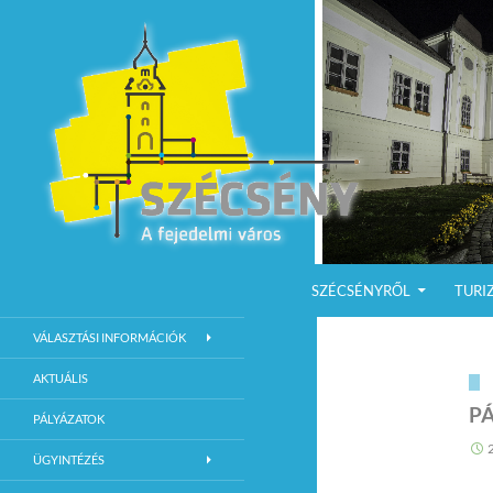
KILÉPÉS A TARTALOMBA
Keresés
Szécsény a fejedelmi Város
SZÉCSÉNYRŐL
TURI
Szécsény Város Hivatalos Weboldala
VÁLASZTÁSI INFORMÁCIÓK
AKTUÁLIS
PÁ
PÁLYÁZATOK
ÜGYINTÉZÉS