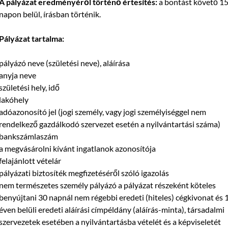
A
pályázat eredményéről történő értesítés:
a bontást követő 1
napon belül, írásban történik.
Pályázat tartalma:
pályázó neve (születési neve), aláírása
anyja neve
születési hely, idő
lakóhely
adóazonosító jel (jogi személy, vagy jogi személyiséggel nem
rendelkező gazdálkodó szervezet esetén a nyilvántartási száma)
bankszámlaszám
a megvásárolni kívánt ingatlanok azonosítója
felajánlott vételár
pályázati biztosíték megfizetéséről szóló igazolás
nem természetes személy pályázó a pályázat részeként köteles
benyújtani 30 napnál nem régebbi eredeti (hiteles) cégkivonat és 
éven belüli eredeti aláírási címpéldány (aláírás-minta), társadalmi
szervezetek esetében a nyilvántartásba vételét és a képviseletét