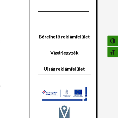
Bérelhető reklámfelület
s
NAGY
Vásárjegyzék
BETŰ
Újság reklámfelület
a