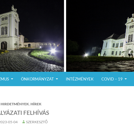
ZMUS
ÖNKORMÁNYZAT
INTÉZMÉNYEK
COVID – 19
HIRDETMÉNYEK
,
HÍREK
LYÁZATI FELHÍVÁS
2023-05-04
SZERKESZTŐ