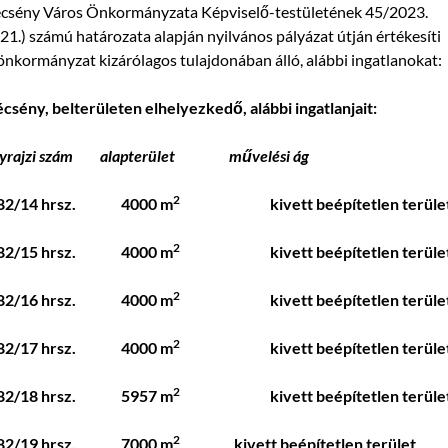
écsény Város Önkormányzata Képviselő-testületének 45/2023.
.21.) számú határozata alapján nyilvános pályázat útján értékesíti
önkormányzat kizárólagos tulajdonában álló, alábbi ingatlanokat:
csény, belterületen elhelyezkedő, alábbi ingatlanjait:
lyrajzi szám alapterület művelési ág
2
82/14 hrsz. 4000 m
kivett beépítetlen terüle
2
82/15 hrsz. 4000 m
kivett beépítetlen terüle
2
82/16 hrsz. 4000 m
kivett beépítetlen terüle
2
82/17 hrsz. 4000 m
kivett beépítetlen terüle
2
82/18 hrsz. 5957 m
kivett beépítetlen terüle
2
82/19 hrsz. 7000 m
kivett beépítetlen terület