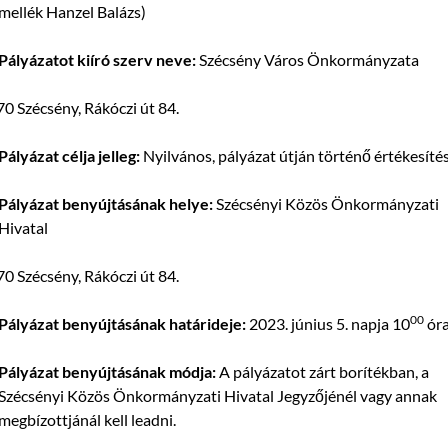
mellék Hanzel Balázs)
Pályázatot kiíró szerv neve:
Szécsény Város Önkormányzata
0 Szécsény, Rákóczi út 84.
Pályázat célja jelleg:
Nyilvános, pályázat útján történő értékesíté
Pályázat benyújtásának helye:
Szécsényi Közös Önkormányzati
Hivatal
0 Szécsény, Rákóczi út 84.
00
Pályázat benyújtásának határideje:
2023. június 5. napja 10
ór
Pályázat benyújtásának módja:
A pályázatot zárt borítékban, a
Szécsényi Közös Önkormányzati Hivatal Jegyzőjénél vagy annak
megbízottjánál kell leadni.