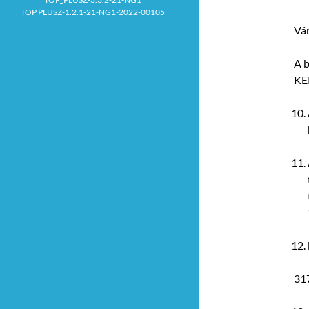
TOP PLUSZ-1.2.1-21-NG1-2022-00105
Vá
A b
KE
317