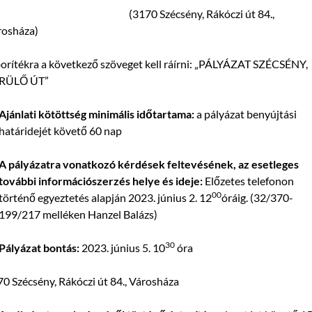
(3170 Szécsény, Rákóczi út 84.,
rosháza)
orítékra a következő szöveget kell ráírni: „PÁLYÁZAT SZÉCSÉNY,
RÜLŐ ÚT”
Ajánlati kötöttség minimális időtartama:
a pályázat benyújtási
határidejét követő 60 nap
A
pályázatra vonatkozó kérdések feltevésének, az esetleges
további információszerzés helye és ideje:
Előzetes telefonon
00
történő egyeztetés alapján 2023. június 2. 12
óráig. (32/370-
199/217 melléken Hanzel Balázs)
30
Pályázat bontás:
2023. június 5. 10
óra
0 Szécsény, Rákóczi út 84., Városháza