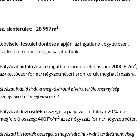
2
sz. alapterület: 28.957 m
épviselő-testület döntése alapján, az ingatlanok együttesen,
etve külön-külön is megvásárolhatóak.
2
Pályázat induló ára:
az ingatlanok induló eladási ára
2000 Ft/m
,
az (kettőezer forint/ négyzetméter) áron került meghatározásra.
ályázat induló árát, a megvásárolni kívánt területmennyiség
gvényében kell meghatározni!
Pályázati biztosíték összege: a
pályázati induló ár 20 %-nak
2
megfelelő összeg:
400 Ft/m
azaz négyszáz forint/ négyzetméter.
ályázati biztosíték összegét a megvásárolni kívánt területmennyiség