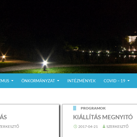
ZMUS
ÖNKORMÁNYZAT
INTÉZMÉNYEK
COVID – 19
PROGRAMOK
ÁS
KIÁLLÍTÁS MEGNYITÓ
ZERKESZTŐ
2017-04-21
SZERKESZTŐ