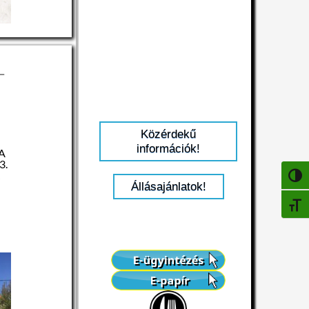
–
Közérdekű
információk!
 A
3.
k
NAGY
Állásajánlatok!
BETŰ