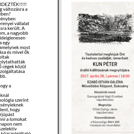
DEZTÉK!!!!!
g változásra a
ében?
sényben
enyei vállalat
sra került. A
em, a nagyobb
 ideiglenesen
a egy
 amelynek most
ása és mivel ők
oltak
folytathatták
tő cégek közül
zolgáltatása
bb.
hogy a
aknál
ológia szerint
écsényieknek
elent, hogy
rjúpást
inni a lomokat
 napon nem
szelektív
 közszolgáltató