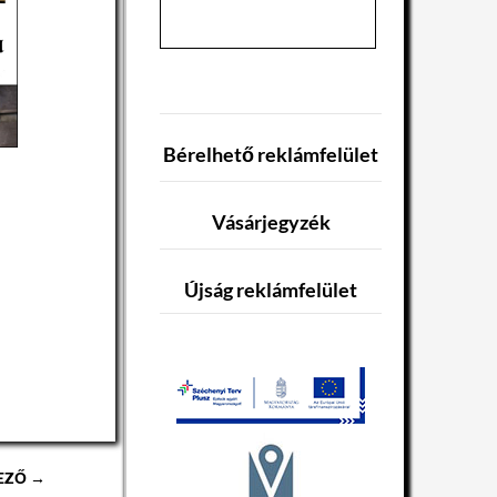
Bérelhető reklámfelület
Vásárjegyzék
Újság reklámfelület
EZŐ →