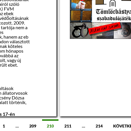
majd.
iról szóló
prilis 29-én
0.) FVM
jtőpontra
az ebek
ozhatja
 védőoltásának
ulladékát.
tozott. 2009.
b tartója nem a
őponton
es
ak majd az
, hanem az eb
sére, a
badon választott
8-16
óra
nak köteles
rom hónapos
továbbá az
olt, vagy új
t, hogy
ült ebet.
ága,
s a
egóvása
 kijelölt
 el a lomokat.
oltások
n állatorvosok
 figyelmüket,
écsény Dózsa
tre vagy a
latt történik,
őponton kívül
tilos, azt nem
s 17-én
zállítani.
00
00
kon) 17
-18
1
…
209
210
211
…
214
KÖVETK
om megsértése