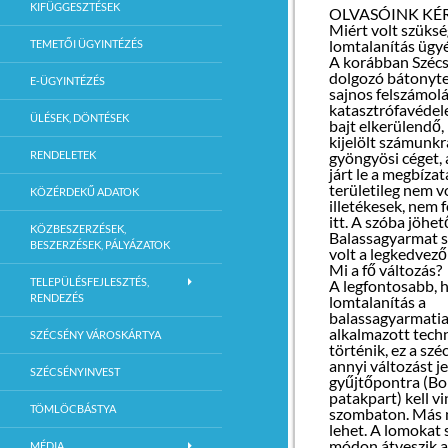
KIFÜGGESZTÉSEK
OLVASÓINK KÉR
Miért volt szüksé
lomtalanítás ügy
TEMETŐI ÜGYINTÉZÉS
A korábban Széc
dolgozó bátonyter
E-ÜGYINTÉZÉS
sajnos felszámolá
katasztrófavédel
ÜLÉSEK, DÖNTÉSEK
bajt elkerülendő,
kijelölt számunkr
RENDELETEK
gyöngyösi céget,
járt le a megbízat
területileg nem v
KÖZÉRDEKŰ ADATOK
illetékesek, nem 
itt. A szóba jöhe
KÖZBESZERZÉSEK,
Balassagyarmat s
BESZERZÉSEK, PÁLYÁZATOK
volt a legkedvező
Mi a fő változás?
TELEPÜLÉSFEJLESZTÉS,
A legfontosa
bb, 
RENDEZÉS
lomtalanítás a
balassagyarmati
alkalmazott techn
SZÉCSÉNY VÁROSKÁRTYA
történik, ez a sz
annyi változást j
SZÉCSÉNYINVEST
gyűjtőpontra (Bo
patakpart) kell v
TÖMLÖCBÁSTYA
szombaton. Más
lehet. A lomokat 
módon átveszik a
MÉDIA