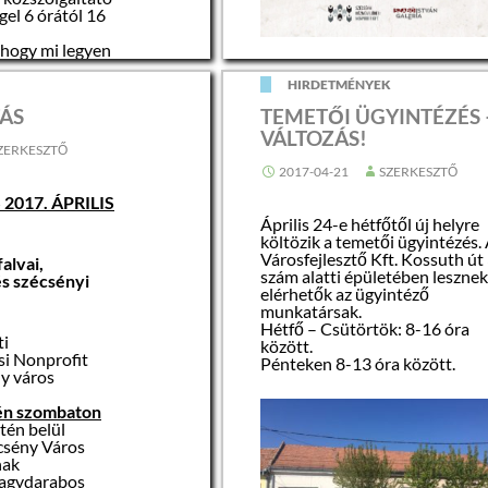
el 6 órától 16
 hogy mi legyen
tható nagyobb
K
HIRDETMÉNYEK
ociálisan
ÁS
TEMETŐI ÜGYINTÉZÉS 
ében tudunk
VÁLTOZÁS!
iben
ZERKESZTŐ
nál, Galó
k csütörtök
2017-04-21
SZERKESZTŐ
13), hogy
2017. ÁPRILIS
 van, akkor a
ért pénteken a
Április 24-e hétfőtől új helyre
megy.
költözik a temetői ügyintézés.
Városfejlesztő Kft. Kossuth út 
alvai,
szám alatti épületében leszne
és szécsényi
elérhetők az ügyintéző
munkatársak.
Hétfő – Csütörtök: 8-16 óra
ti
között.
i Nonprofit
Pénteken 8-13 óra között.
ny város
-én szombaton
tén belül
csény Város
nak
nagydarabos