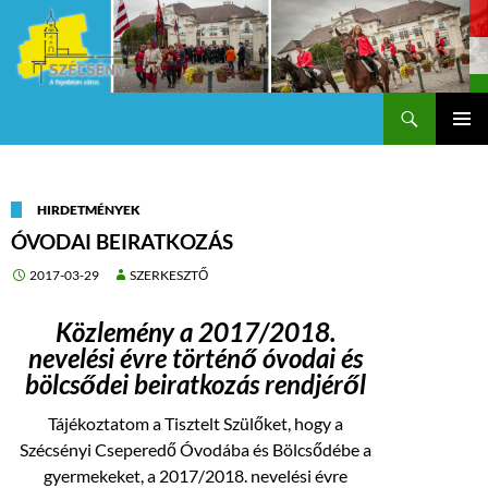
Keresés
Szécsény a fejedelmi Város
KILÉPÉS
Els
A
TARTALOMBA
me
HIRDETMÉNYEK
ÓVODAI BEIRATKOZÁS
2017-03-29
SZERKESZTŐ
Közlemény a 2017/2018.
nevelési évre történő óvodai és
bölcsődei beiratkozás rendjéről
Tájékoztatom a Tisztelt Szülőket, hogy a
Szécsényi Cseperedő Óvodába és Bölcsődébe a
gyermekeket, a 2017/2018. nevelési évre