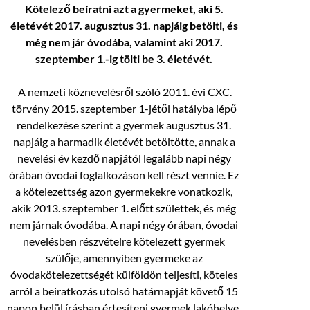
Kötelező beíratni azt a gyermeket, aki 5.
életévét 2017. augusztus 31. napjáig betölti, és
még nem jár óvodába, valamint aki 2017.
szeptember 1.-ig tölti be 3. életévét.
A nemzeti köznevelésről szóló 2011. évi CXC.
törvény 2015. szeptember 1-jétől hatályba lépő
rendelkezése szerint a gyermek augusztus 31.
napjáig a harmadik életévét betöltötte, annak a
nevelési év kezdő napjától legalább napi négy
órában óvodai foglalkozáson kell részt vennie. Ez
a kötelezettség azon gyermekekre vonatkozik,
akik 2013. szeptember 1. előtt születtek, és még
nem járnak óvodába. A napi négy órában, óvodai
nevelésben részvételre kötelezett gyermek
szülője, amennyiben gyermeke az
óvodakötelezettségét külföldön teljesíti, köteles
arról a beiratkozás utolsó határnapját követő 15
napon belül írásban értesíteni gyermek lakóhelye,