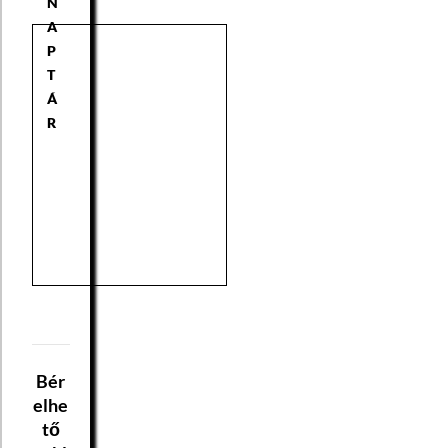
N
A
P
T
Á
R
Bér
elhe
tő