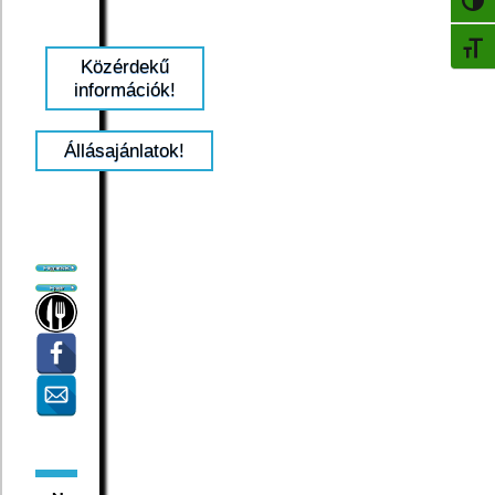
NAGY
BETŰ
Közérdekű
információk!
Állásajánlatok!