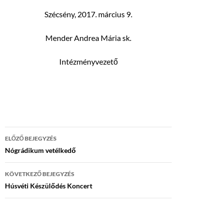
Szécsény, 2017. március 9.
Mender Andrea Mária sk.
Intézményvezető
Bejegyzés
ELŐZŐ BEJEGYZÉS
navigáció
Nógrádikum vetélkedő
KÖVETKEZŐ BEJEGYZÉS
Húsvéti Készülődés Koncert