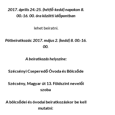
2017. április 24.-25. (hétfő-kedd) napokon 8.
00.-16. 00. óra közötti
időpontban
lehet beíratni.
Pótbeiratkozás: 2017. május 2. (kedd) 8. 00.-16.
00
.
A beiratkozás helyszíne:
Szécsényi Cseperedő Óvoda és Bölcsőde
Szécsény, Magyar út 13. Földszint nevelői
szoba
A bölcsődei és óvodai beiratkozáskor be kell
mutatni: