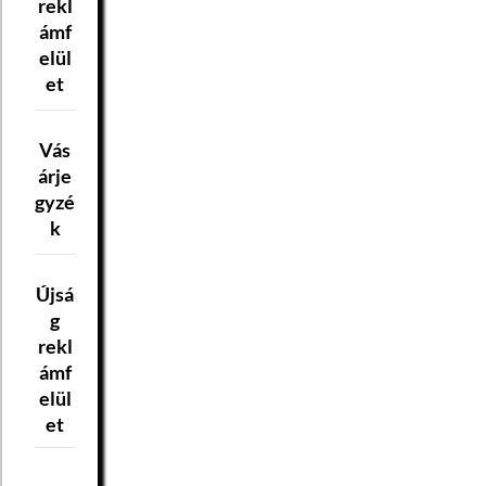
rekl
ámf
elül
et
Vás
árje
gyzé
k
Újsá
g
rekl
ámf
elül
et