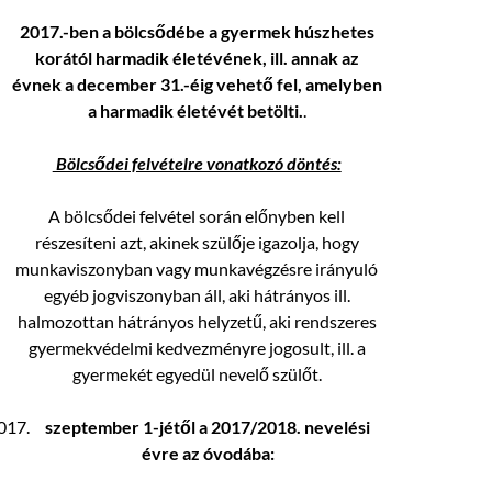
2017.-ben a bölcsődébe a gyermek húszhetes
korától harmadik életévének, ill. annak az
évnek a december 31.-éig vehető fel, amelyben
a harmadik életévét betölti.
.
Bölcsődei felvételre vonatkozó döntés:
A bölcsődei felvétel során előnyben kell
részesíteni azt, akinek szülője igazolja, hogy
munkaviszonyban vagy munkavégzésre irányuló
egyéb jogviszonyban áll, aki hátrányos ill.
halmozottan hátrányos helyzetű, aki rendszeres
gyermekvédelmi kedvezményre jogosult, ill. a
gyermekét egyedül nevelő szülőt.
szeptember 1-jétől a 2017/2018. nevelési
évre az óvodába: