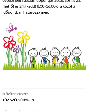
óvodai beiratkozás időpontját 2018. április 23.
(hétfő) és 24. (kedd) 8.00-16.00 óra közötti
időpontban határozza meg.
Bejegyzés
ELŐZŐ BEJEGYZÉS
navigáció
TŰZ SZÉCSÉNYBEN