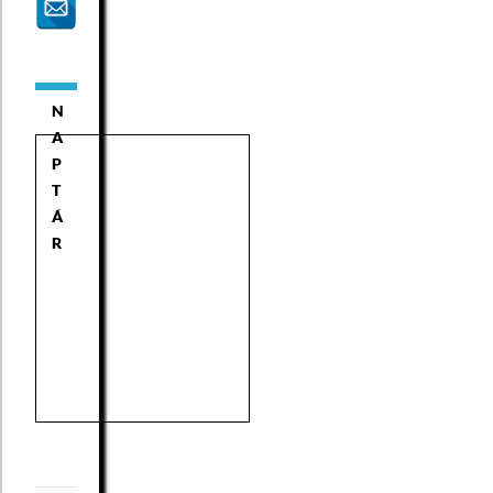
N
A
P
T
Á
R