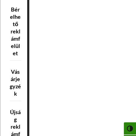
Bér
elhe
tő
rekl
ámf
elül
et
Vás
árje
gyzé
k
Újsá
g
rekl
NAGY
ámf