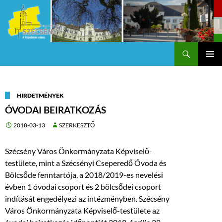
Keresés
Szécsény a fejedelmi Város
KILÉPÉS
Els
A
TARTALOMBA
me
HIRDETMÉNYEK
ÓVODAI BEIRATKOZÁS
2018-03-13
SZERKESZTŐ
Szécsény Város Önkormányzata Képviselő-
testülete, mint a Szécsényi Cseperedő Óvoda és
Bölcsőde fenntartója, a 2018/2019-es nevelési
évben 1 óvodai csoport és 2 bölcsődei csoport
indítását engedélyezi az intézményben. Szécsény
Város Önkormányzata Képviselő-testülete az