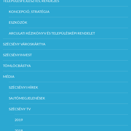
TELEPÜLÉSFEJLESZTÉS, RENDEZÉS
KONCEPCIÓ, STRATÉGIA
ESZKÖZÖK
ARCULATI KÉZIKÖNYV ÉS TELEPÜLÉSKÉPI RENDELET
SZÉCSÉNY VÁROSKÁRTYA
SZÉCSÉNYINVEST
TÖMLÖCBÁSTYA
MÉDIA
SZÉCSÉNYI HÍREK
SAJTÓMEGJELENÉSEK
SZÉCSÉNY TV
2019
2018