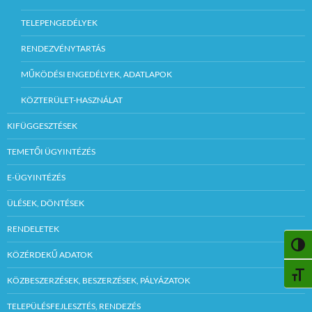
TELEPENGEDÉLYEK
RENDEZVÉNYTARTÁS
MŰKÖDÉSI ENGEDÉLYEK, ADATLAPOK
KÖZTERÜLET-HASZNÁLAT
KIFÜGGESZTÉSEK
TEMETŐI ÜGYINTÉZÉS
E-ÜGYINTÉZÉS
ÜLÉSEK, DÖNTÉSEK
RENDELETEK
NAGY
KÖZÉRDEKŰ ADATOK
BETŰ
KÖZBESZERZÉSEK, BESZERZÉSEK, PÁLYÁZATOK
TELEPÜLÉSFEJLESZTÉS, RENDEZÉS