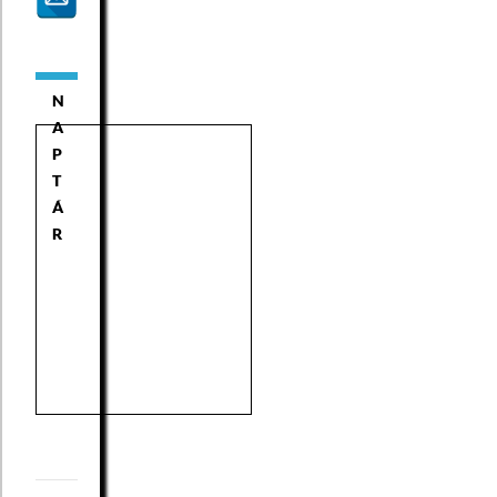
N
A
P
T
Á
R