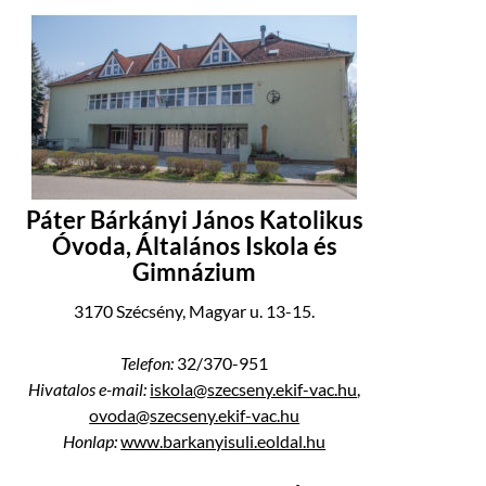
Páter Bárkányi János Katolikus
Óvoda, Általános Iskola és
Gimnázium
3170 Szécsény, Magyar u. 13-15.
Telefon:
32/370-951
Hivatalos e-mail:
iskola@szecseny.ekif-vac.hu
,
ovoda@szecseny.ekif-vac.hu
Honlap:
www.barkanyisuli.eoldal.hu