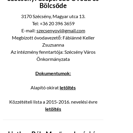
Bölcsőde
3170 Szécsény, Magyar utca 13.
Tel: +36 20 396 3659
E-mail:
szecsenyovi@gmail.com
Megbízott óvodavezető: Fábiánné Keller
Zsuzsanna
Az intézmény fenntartója: Szécsény Város
Önkormányzata
Dokumentumok:
Alapító okirat
letöltés
Közzétételi lista a 2015-2016. nevelési évre
letöltés