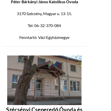
Páter Bárkányi János Katolikus Óvoda
3170 Szécsény, Magyar u. 13-15.
Tel: 06-32-370-084
Fenntartó: Váci Egyházmegye
Szécsényi Cseperedő Óvoda és