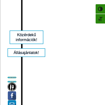
NAGY
BETŰ
Közérdekű
információk!
Állásajánlatok!