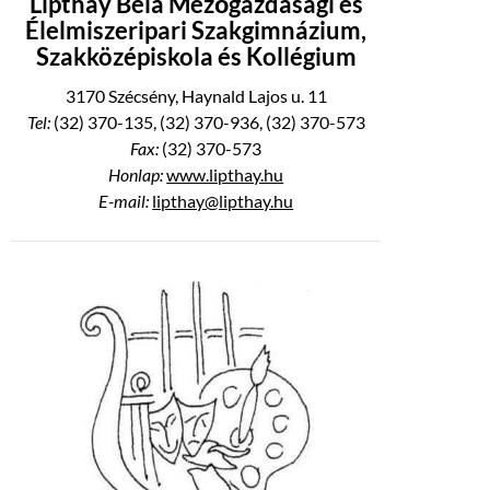
Lipthay Béla Mezőgazdasági és
Élelmiszeripari Szakgimnázium,
Szakközépiskola és Kollégium
3170 Szécsény, Haynald Lajos u. 11
Tel:
(32) 370-135, (32) 370-936, (32) 370-573
Fax:
(32) 370-573
Honlap:
www.lipthay.hu
E-mail:
lipthay@lipthay.hu