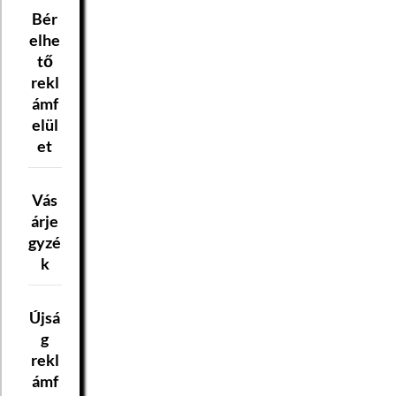
Bér
elhe
tő
rekl
ámf
elül
et
Vás
árje
gyzé
k
Újsá
g
rekl
ámf