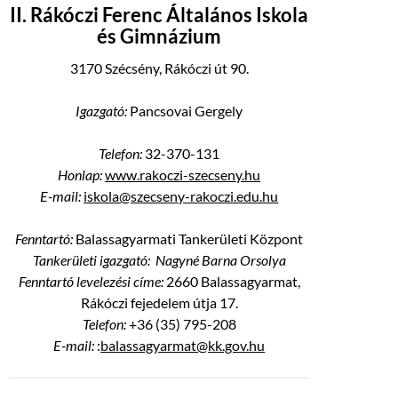
II. Rákóczi Ferenc Általános Iskola
és Gimnázium
3170 Szécsény, Rákóczi út 90.
Igazgató:
Pancsovai Gergely
Telefon:
32-370-131
Honlap:
www.rakoczi-szecseny.hu
E-mail:
iskola@szecseny-rakoczi.edu.hu
Fenntartó:
Balassagyarmati Tankerületi Központ
Tankerületi igazgató: Nagyné Barna Orsolya
Fenntartó levelezési címe:
2660 Balassagyarmat,
Rákóczi fejedelem útja 17.
Telefon:
+36 (35) 795-208
E-mail:
:
balassagyarmat@kk.gov.hu